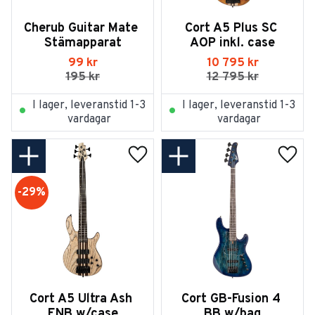
Cherub Guitar Mate 
Cort A5 Plus SC 
Stämapparat
AOP inkl. case
99
kr
10 795
kr
195
kr
12 795
kr
I lager, leveranstid 1-3
I lager, leveranstid 1-3
vardagar
vardagar
Lägg till i favoriter
Lägg t
29
%
Cort A5 Ultra Ash 
Cort GB-Fusion 4 
ENB w/case
BB w/bag