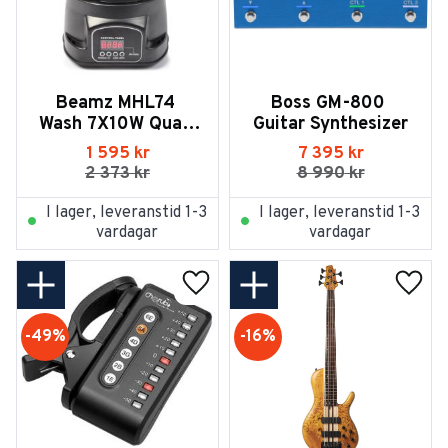
Beamz MHL74 
Boss GM-800 
Wash 7X10W Quad 
Guitar Synthesizer
12CHDMX
1 595
kr
7 395
kr
2 373
kr
8 990
kr
I lager, leveranstid 1-3
I lager, leveranstid 1-3
vardagar
vardagar
Lägg till i favoriter
Lägg t
49
%
16
%