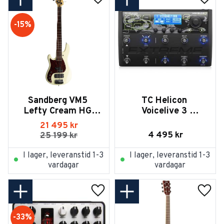
Lägg till i favoriter
Lägg t
15
%
Sandberg VM5 
TC Helicon 
Lefty Cream HG 
Voicelive 3 
RW Tort PG
Extreme Butiksex
21 495
kr
4 495
kr
25 199
kr
I lager, leveranstid 1-3
I lager, leveranstid 1-3
vardagar
vardagar
Lägg till i favoriter
Lägg t
33
%