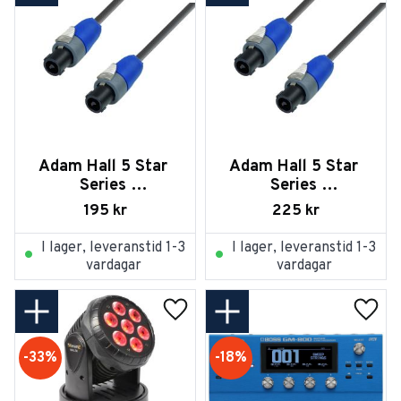
Adam Hall 5 Star 
Adam Hall 5 Star 
Series 
Series 
Högtalarkabel 
Högtalarkabel 
195
kr
225
kr
Speakon 1m
Speakon 2m
I lager, leveranstid 1-3
I lager, leveranstid 1-3
vardagar
vardagar
Lägg till i favoriter
Lägg t
33
%
18
%