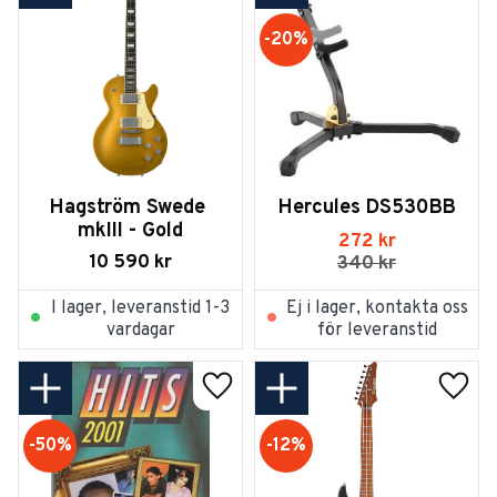
20
%
Hagström Swede 
Hercules DS530BB
mkIII - Gold
272
kr
10 590
kr
340
kr
I lager, leveranstid 1-3
Ej i lager, kontakta oss
vardagar
för leveranstid
Lägg till i favoriter
Lägg t
50
%
12
%