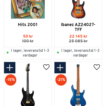
Hits 2001
Ibanez AZ24027-
TFF
50
kr
22 145
kr
100
kr
25 085
kr
I lager, leveranstid 1-3
I lager, leveranstid 1-3
vardagar
vardagar
Lägg till i favoriter
Lägg t
15
%
21
%