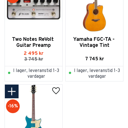
Two Notes ReVolt 
Yamaha FGC-TA - 
Guitar Preamp
Vintage Tint
2 495
kr
7 745
kr
3 745
kr
I lager, leveranstid 1-3
I lager, leveranstid 1-3
vardagar
vardagar
Lägg till i favoriter
16
%