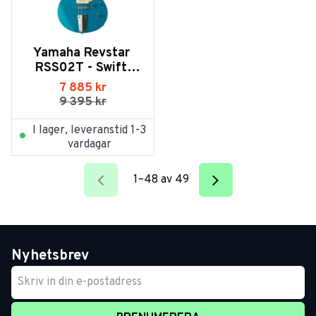
Yamaha Revstar 
RSS02T - Swift 
Blue
7 885
kr
9 395
kr
I lager, leveranstid 1-3
vardagar
1–
48
av
49
Nyhetsbrev