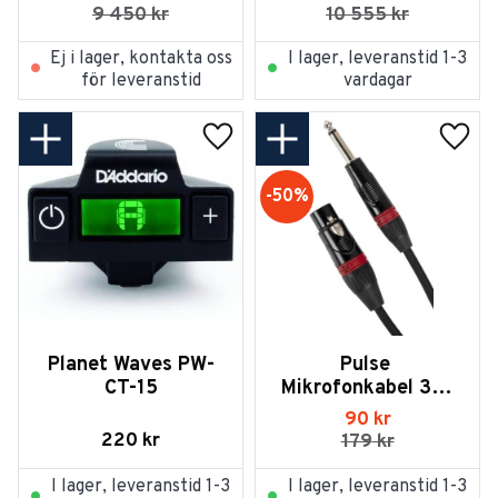
9 450
kr
10 555
kr
Ej i lager, kontakta oss
I lager, leveranstid 1-3
för leveranstid
vardagar
Lägg till i favoriter
Lägg t
50
%
Planet Waves PW-
Pulse 
CT-15
Mikrofonkabel 3m 
Jack/XLR 
90
kr
(obalanserad 
220
kr
179
kr
telekontakt)
I lager, leveranstid 1-3
I lager, leveranstid 1-3