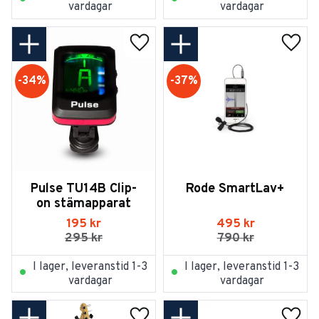
vardagar
vardagar
Lägg till i favoriter
Lägg t
34
%
37
%
Pulse TU14B Clip-
Rode SmartLav+
on stämapparat
195
kr
495
kr
295
kr
790
kr
I lager, leveranstid 1-3
I lager, leveranstid 1-3
vardagar
vardagar