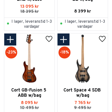
13 095
kr
8 399
kr
18 395
kr
I lager, leveranstid 1-3
I lager, leveranstid 1-3
vardagar
vardagar
Lägg till i favoriter
Lägg t
23
%
18
%
Cort GB-Fusion 5 
Cort Space 4 SDB 
ABB w/bag
w/bag
8 095
kr
7 765
kr
10 495
kr
9 495
kr