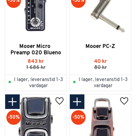
50
%
50
%
Mooer Micro 
Mooer PC-Z
Preamp 020 Blueno
843
kr
40
kr
1 686
kr
80
kr
I lager, leveranstid 1-3
I lager, leveranstid 1-3
vardagar
vardagar
Lägg till i favoriter
Lägg t
50
%
50
%