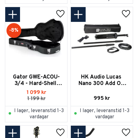
Lägg till i favoriter
Lägg t
8
%
Gator GWE-ACOU-
HK Audio Lucas 
3/4 - Hard-Shell 
Nano 300 Add On 
Wood Case for 3/4-
Package 1
1 099
kr
Size Classic Guitar
995
kr
1 199
kr
I lager, leveranstid 1-3
I lager, leveranstid 1-3
vardagar
vardagar
Lägg till i favoriter
Lägg t