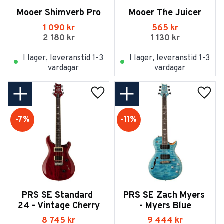
Mooer Shimverb Pro
Mooer The Juicer
1 090
kr
565
kr
2 180
kr
1 130
kr
I lager, leveranstid 1-3
I lager, leveranstid 1-3
vardagar
vardagar
Lägg till i favoriter
Lägg t
7
%
11
%
PRS SE Standard 
PRS SE Zach Myers 
24 - Vintage Cherry
- Myers Blue
8 745
kr
9 444
kr