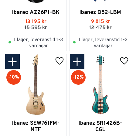
Ibanez AZ26P1-BK
Ibanez Q52-LBM
13 195
kr
9 815
kr
15 595
kr
12 475
kr
I lager, leveranstid 1-3
I lager, leveranstid 1-3
vardagar
vardagar
Lägg till i favoriter
Lägg t
10
%
12
%
Ibanez SEW761FM-
Ibanez SR1426B-
NTF
CGL