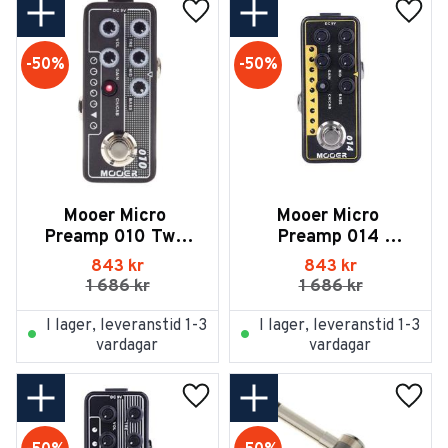
Lägg till i favoriter
Lägg t
50
%
50
%
Mooer Micro 
Mooer Micro 
Preamp 010 Two 
Preamp 014 
Stones
Taxidea Taxus
843
kr
843
kr
1 686
kr
1 686
kr
I lager, leveranstid 1-3
I lager, leveranstid 1-3
vardagar
vardagar
Lägg till i favoriter
Lägg t