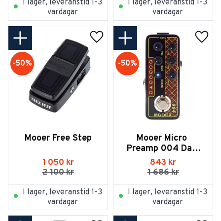
I lager, leveranstid 1-3
I lager, leveranstid 1-3
vardagar
vardagar
Lägg till i favoriter
Lägg t
50
%
50
%
Mooer Free Step
Mooer Micro 
Preamp 004 Day 
Tripper
1 050
kr
843
kr
2 100
kr
1 686
kr
I lager, leveranstid 1-3
I lager, leveranstid 1-3
vardagar
vardagar