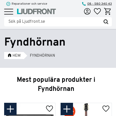
Reparationer och service
08 - 580 340 43
Favoriter
Kundva
Meny
Fyndhörnan
HEM
FYNDHÖRNAN
Mest populära produkter i
Fyndhörnan
16
%