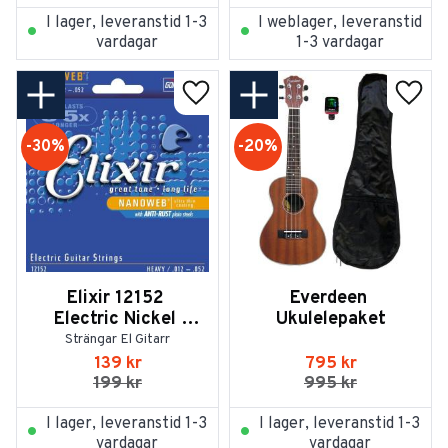
I lager, leveranstid 1-3
I weblager, leveranstid
vardagar
1-3 vardagar
Lägg till i favoriter
Lägg t
30
%
20
%
Elixir 12152 
Everdeen 
Electric Nickel 
Ukulelepaket
Plated Steel 
Strängar El Gitarr
Nanoweb 012-052
139
kr
795
kr
199
kr
995
kr
I lager, leveranstid 1-3
I lager, leveranstid 1-3
vardagar
vardagar