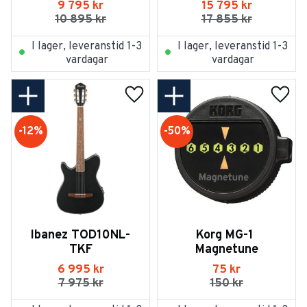
9 795
kr
15 795
kr
10 895
kr
17 855
kr
I lager, leveranstid 1-3
I lager, leveranstid 1-3
vardagar
vardagar
Lägg till i favoriter
Lägg t
12
%
50
%
Ibanez TOD10NL-
Korg MG-1 
TKF
Magnetune
6 995
kr
75
kr
7 975
kr
150
kr