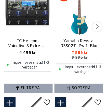
TC Helicon 
Yamaha Revstar 
Voicelive 3 Extreme 
RSS02T - Swift Blue
Butiksex
4 495
kr
7 885
kr
9 395
kr
I lager, leveranstid 1-3
I lager, leveranstid 1-3
vardagar
vardagar
FILTRERA
SORTERA
Lägg till i favoriter
Lägg t