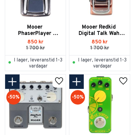
Mooer 
Mooer Redkid 
PhaserPlayer 
Digital Talk Wah 
Digital Phaser Wah 
Pedal
850
kr
850
kr
Pedal
1 700
kr
1 700
kr
I lager, leveranstid 1-3
I lager, leveranstid 1-3
vardagar
vardagar
Lägg till i favoriter
Lägg t
50
%
50
%