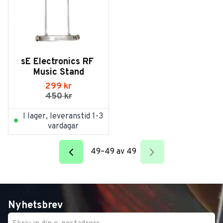
sE Electronics RF 
Music Stand
299
kr
450
kr
I lager, leveranstid 1-3
vardagar
49–
49
av
49
Nyhetsbrev