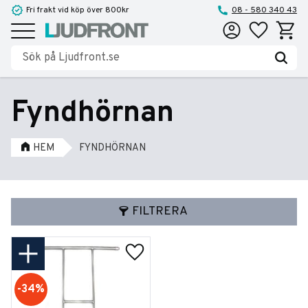
Fri frakt vid köp över 800kr
08 - 580 340 43
Favoriter
Kundva
Meny
Fyndhörnan
HEM
FYNDHÖRNAN
FILTRERA
Lägg till i favoriter
34
%