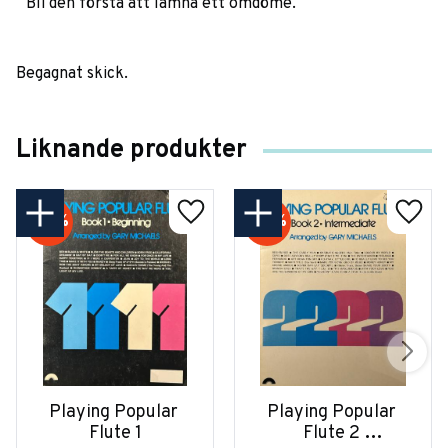
Bli den första att lämna ett omdöme.
Begagnat skick.
Liknande produkter
50
%
50
%
Playing Popular 
Playing Popular 
Flute 1
Flute 2 