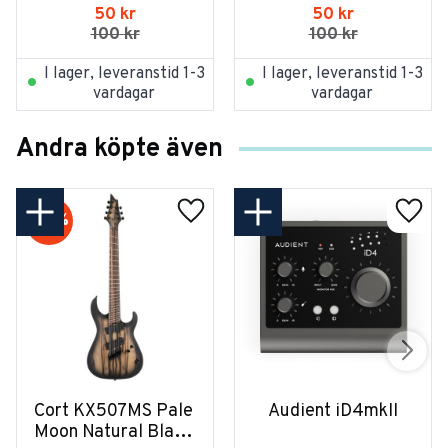
Intermediate
50
kr
50
kr
100
kr
100
kr
I lager, leveranstid 1-3
I lager, leveranstid 1-3
vardagar
vardagar
Andra köpte även
20
%
Cort KX507MS Pale 
Audient iD4mkII
Moon Natural Black 