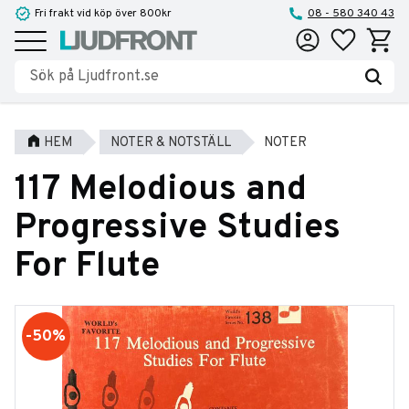
Fri frakt vid köp över 800kr
08 - 580 340 43
Favoriter
Kundva
Meny
HEM
NOTER & NOTSTÄLL
NOTER
117 Melodious and
Progressive Studies
For Flute
50
%