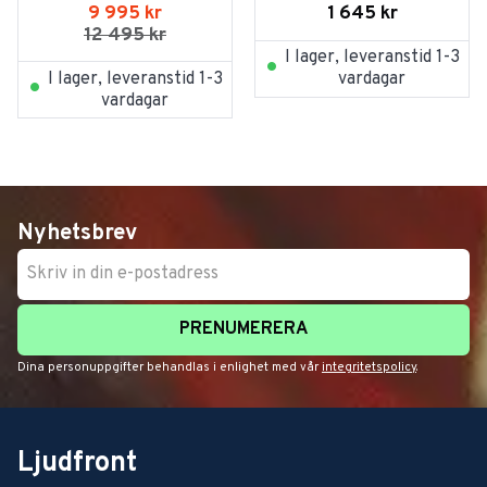
Burst
1 645
kr
9 995
kr
12 495
kr
I lager, leveranstid 1-3
I lager, leveranstid 1-3
vardagar
vardagar
Nyhetsbrev
PRENUMERERA
Dina personuppgifter behandlas i enlighet med vår
integritetspolicy
.
Ljudfront