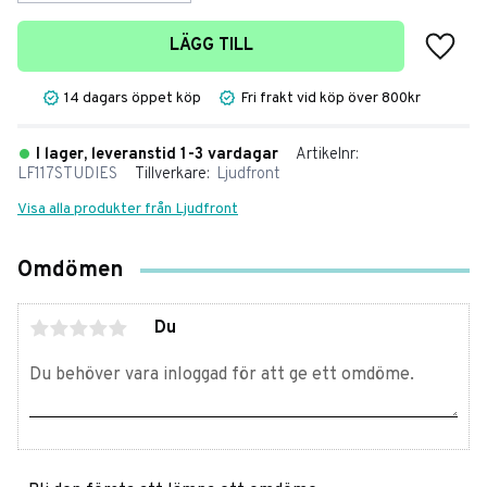
Lägg t
LÄGG TILL
14 dagars öppet köp
Fri frakt vid köp över 800kr
I lager, leveranstid 1-3 vardagar
Artikelnr
LF117STUDIES
Tillverkare
Ljudfront
Visa alla produkter från Ljudfront
Omdömen
Du