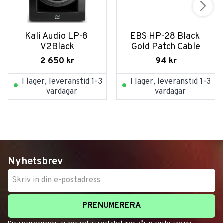
Kali Audio LP-8 
EBS HP-28 Black 
V2Black
Gold Patch Cable
2 650
kr
94
kr
I lager, leveranstid 1-3
I lager, leveranstid 1-3
vardagar
vardagar
Nyhetsbrev
PRENUMERERA
Dina personuppgifter behandlas i enlighet med vår
integritetspolicy
.