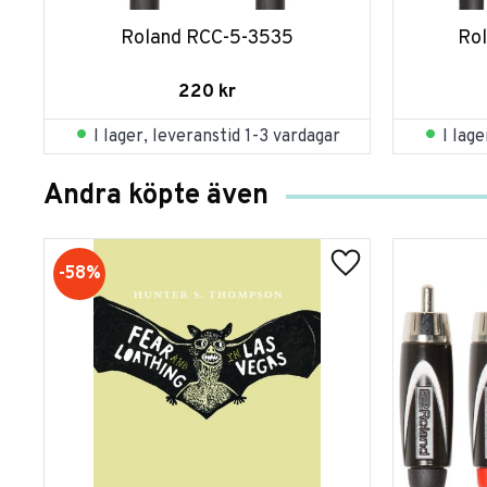
Roland RCC-5-3535
Ro
220
kr
I lager, leveranstid 1-3 vardagar
I lag
Andra köpte även
58
%