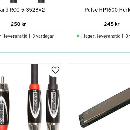
land RCC-5-3528V2
Pulse HP1600 Hörl
250
kr
245
kr
er, leveranstid 1-3 vardagar
I lager, leveranstid 1-3