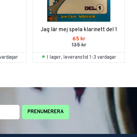
Jag lär mej spela klarinett del 1
65
kr
135
kr
 vardagar
I lager, leveranstid 1-3 vardagar
PRENUMERERA