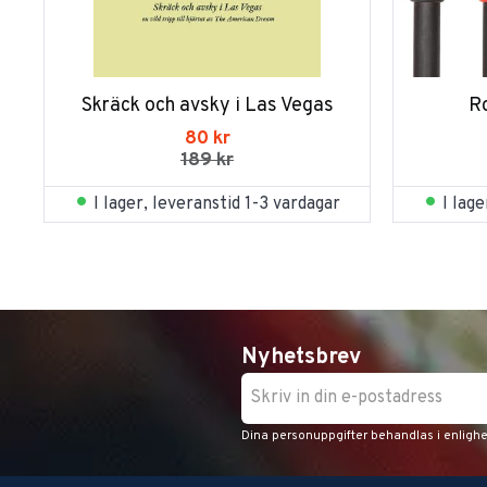
Skräck och avsky i Las Vegas
R
80
kr
189
kr
I lager, leveranstid 1-3 vardagar
I lag
Nyhetsbrev
Dina personuppgifter behandlas i enligh