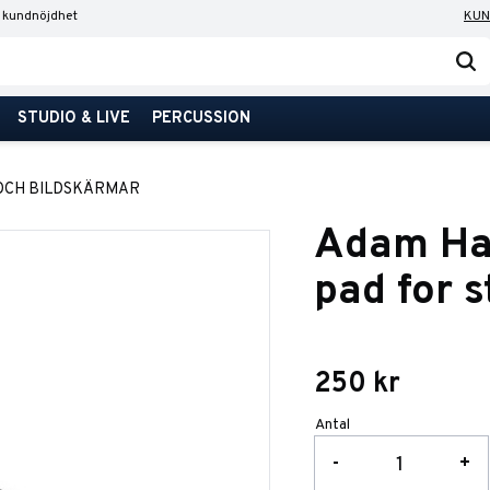
 kundnöjdhet
KUN
STUDIO & LIVE
PERCUSSION
 OCH BILDSKÄRMAR
Adam Hal
pad for 
250
kr
Antal
-
+