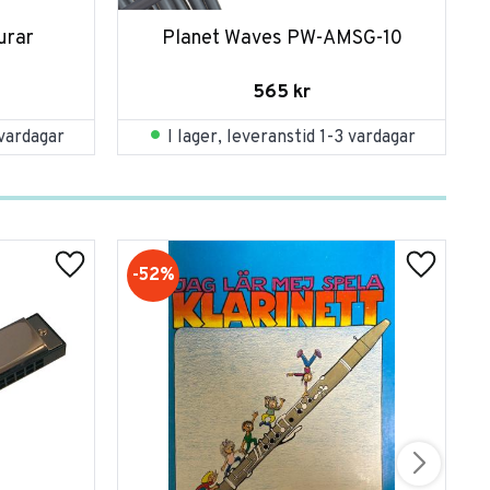
urar
Planet Waves PW-AMSG-10
565
kr
 vardagar
I lager, leveranstid 1-3 vardagar
52
%