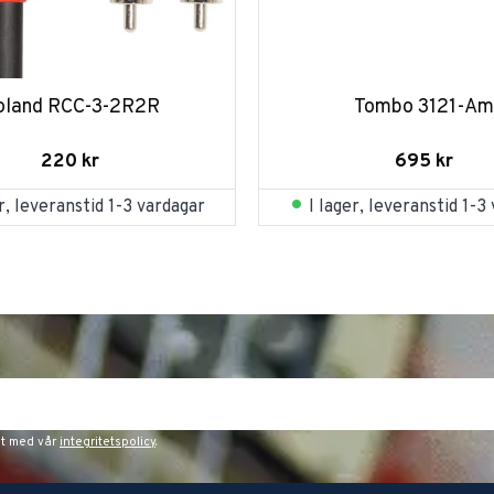
oland RCC-3-2R2R
Tombo 3121-Am
220
kr
695
kr
er, leveranstid 1-3 vardagar
I lager, leveranstid 1-3
et med vår
integritetspolicy
.