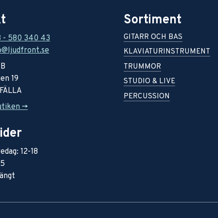
t
Sortiment
GITARR OCH BAS
8 - 580 340 43
o@ljudfront.se
KLAVIATURINSTRUMENT
AB
TRUMMOR
en 19
STUDIO & LIVE
RFÄLLA
PERCUSSION
utiken ->
ider
edag: 12-18
15
ängt