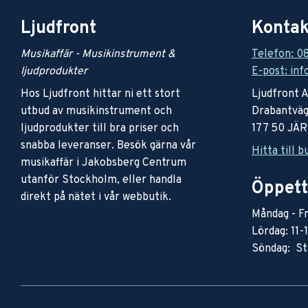
Ljudfront
Kontak
Musikaffär - Musikinstrument &
Telefon: 0
ljudprodukter
E-post: inf
Hos Ljudfront hittar ni ett stort
Ljudfront 
utbud av musikinstrument och
Drabantväg
ljudprodukter till bra priser och
177 50 JÄ
snabba leveranser. Besök gärna vår
Hitta till b
musikaffär i Jakobsberg Centrum
utanför Stockholm, eller handla
Öppett
direkt på nätet i vår webbutik.
Måndag - Fr
Lördag: 11-
Söndag: St