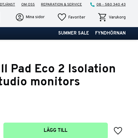
DTJÄNST
OM OSS
REPARATION & SERVICE
08 - 580 340 43
Favoriter
Kundvagn
Mina sidor
Favoriter
Varukorg
SUMMER SALE
FYNDHÖRNAN
l Pad Eco 2 Isolation
studio monitors
Lägg till 
LÄGG TILL