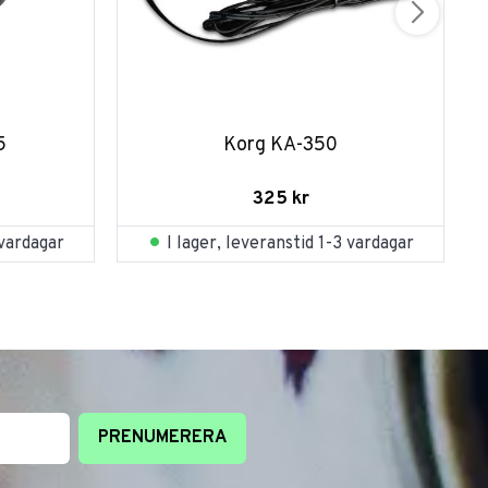
5
Korg KA-350
325
kr
 vardagar
I lager, leveranstid 1-3 vardagar
PRENUMERERA