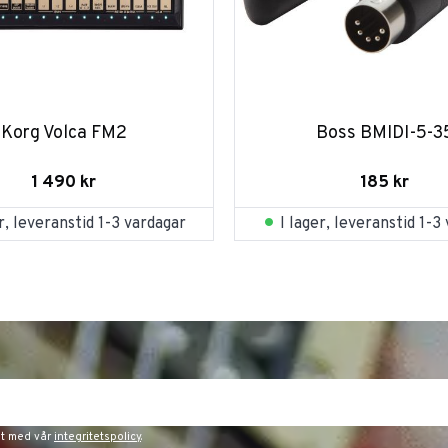
Korg Volca FM2
Boss BMIDI-5-3
1 490
kr
185
kr
er, leveranstid 1-3 vardagar
I lager, leveranstid 1-3
et med vår
integritetspolicy
.