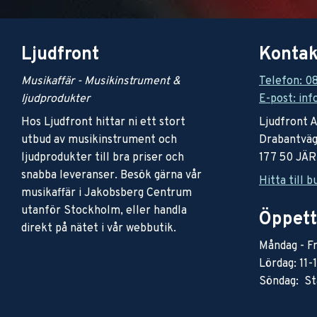
Ljudfront
Kontak
Musikaffär - Musikinstrument &
Telefon: 0
ljudprodukter
E-post: inf
Hos Ljudfront hittar ni ett stort
Ljudfront 
utbud av musikinstrument och
Drabantväg
ljudprodukter till bra priser och
177 50 JÄ
snabba leveranser. Besök gärna vår
Hitta till b
musikaffär i Jakobsberg Centrum
utanför Stockholm, eller handla
Öppett
direkt på nätet i vår webbutik.
Måndag - Fr
Lördag: 11-
Söndag: St