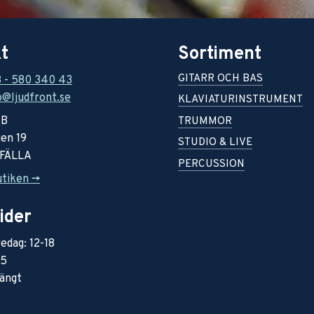
t
Sortiment
GITARR OCH BAS
8 - 580 340 43
o@ljudfront.se
KLAVIATURINSTRUMENT
AB
TRUMMOR
en 19
STUDIO & LIVE
RFÄLLA
PERCUSSION
utiken ->
ider
edag: 12-18
15
ängt