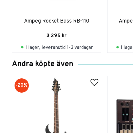
Ampeg Rocket Bass RB-110
Ampeg
3 295
kr
I lager, leveranstid 1-3 vardagar
I lag
Andra köpte även
20
%