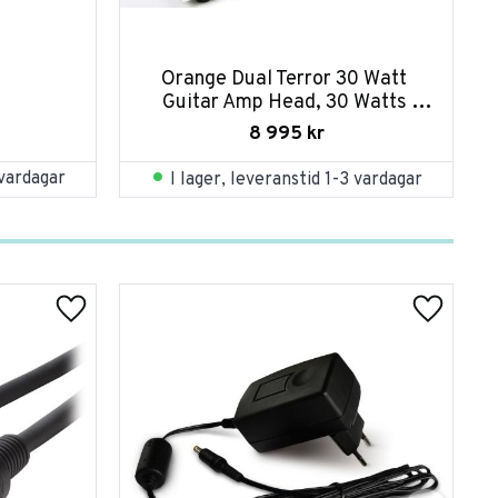
Orange Dual Terror 30 Watt 
Guitar Amp Head, 30 Watts 
Class A
8 995
kr
 vardagar
I lager, leveranstid 1-3 vardagar