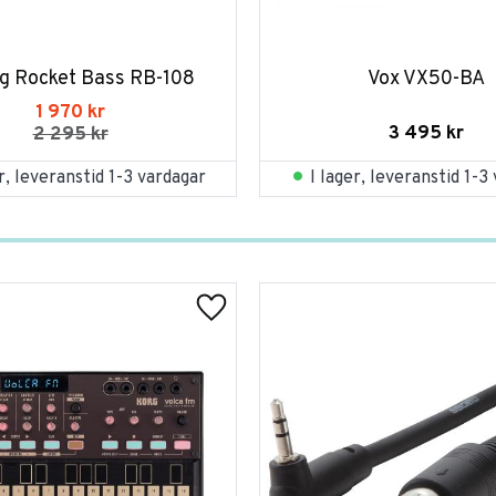
 Rocket Bass RB-108
Vox VX50-BA
1 970
kr
3 495
kr
2 295
kr
er, leveranstid 1-3 vardagar
I lager, leveranstid 1-3