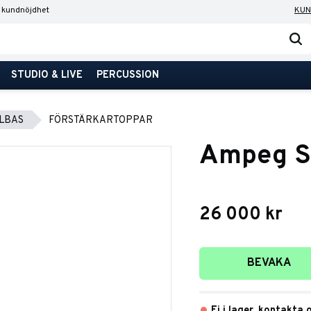
 kundnöjdhet
KUN
STUDIO & LIVE
PERCUSSION
LBAS
FÖRSTÄRKARTOPPAR
Ampeg S
26 000
kr
Lägg till i favori
BEVAKA
Ej i lager, kontakta 