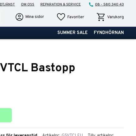
DTJÄNST
OM OSS
REPARATION & SERVICE
08 - 580 340 43
Favoriter
Kundvagn
Mina sidor
Favoriter
Varukorg
SUMMER SALE
FYNDHÖRNAN
VTCL Bastopp
ter
oss för leveranstid
Artikelnr
GSVTCLEU
Tillv. artikelnr