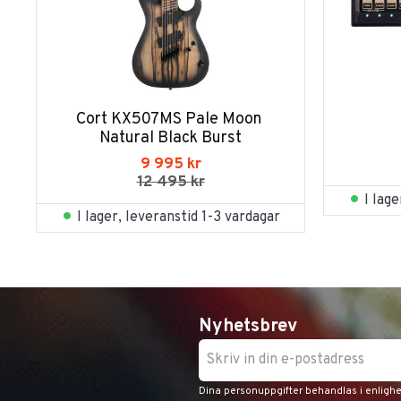
Cort KX507MS Pale Moon 
Natural Black Burst
9 995
kr
12 495
kr
I lag
I lager, leveranstid 1-3 vardagar
Nyhetsbrev
Dina personuppgifter behandlas i enligh