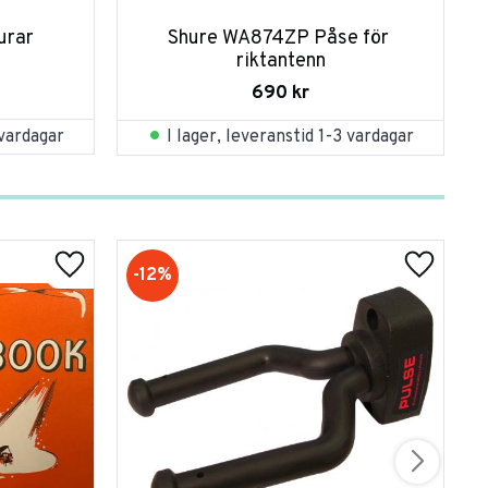
urar
Shure WA874ZP Påse för 
riktantenn
690
kr
 vardagar
I lager, leveranstid 1-3 vardagar
12
%