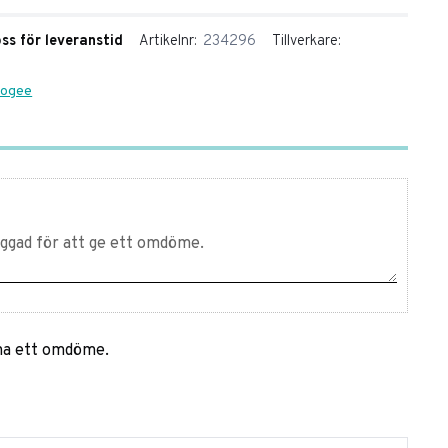
oss för leveranstid
Artikelnr
234296
Tillverkare
Apogee
mna ett omdöme.