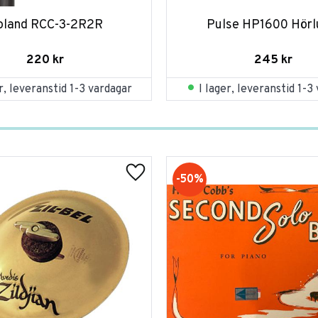
oland RCC-3-2R2R
Pulse HP1600 Hörl
220
kr
245
kr
er, leveranstid 1-3 vardagar
I lager, leveranstid 1-3
50
%