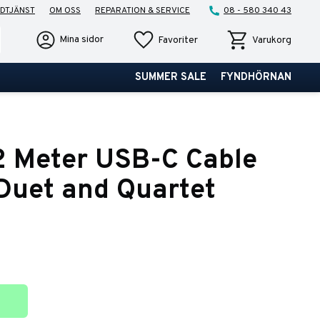
DTJÄNST
OM OSS
REPARATION & SERVICE
08 - 580 340 43
Favoriter
Kundvagn
Mina sidor
Favoriter
Varukorg
SUMMER SALE
FYNDHÖRNAN
 Meter USB-C Cable
 Duet and Quartet
ter