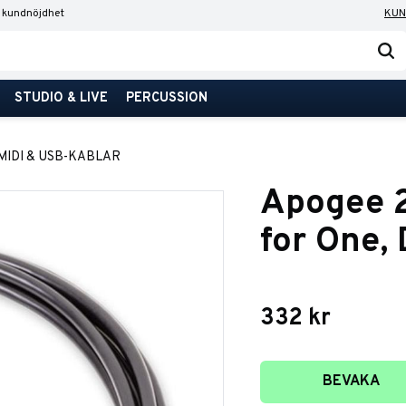
 kundnöjdhet
KUN
STUDIO & LIVE
PERCUSSION
MIDI & USB-KABLAR
Apogee 2
for One,
332
kr
Lägg till i favori
BEVAKA