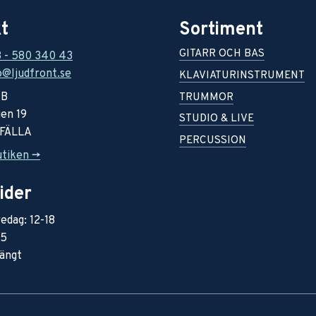
t
Sortiment
GITARR OCH BAS
8 - 580 340 43
o@ljudfront.se
KLAVIATURINSTRUMENT
AB
TRUMMOR
en 19
STUDIO & LIVE
RFÄLLA
PERCUSSION
utiken ->
ider
edag: 12-18
15
ängt