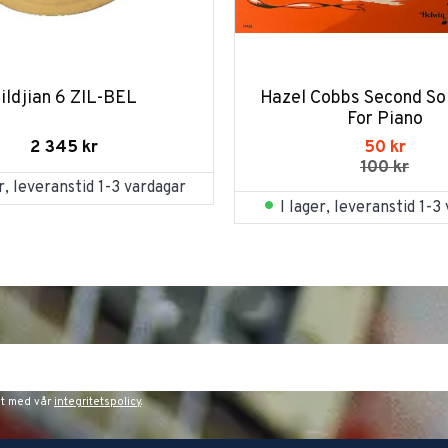
ildjian 6 ZIL-BEL
Hazel Cobb´s Second So
For Piano
2 345
kr
50
kr
100
kr
er, leveranstid 1-3 vardagar
I lager, leveranstid 1-3
et med vår
integritetspolicy
.