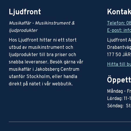
Ljudfront
Kontak
Musikaffär - Musikinstrument &
Telefon: 0
ljudprodukter
E-post: inf
Hos Ljudfront hittar ni ett stort
Ljudfront 
utbud av musikinstrument och
Drabantväg
ljudprodukter till bra priser och
177 50 JÄ
snabba leveranser. Besök gärna vår
Hitta till b
musikaffär i Jakobsberg Centrum
utanför Stockholm, eller handla
Öppett
direkt på nätet i vår webbutik.
Måndag - Fr
Lördag: 11-
Söndag: St