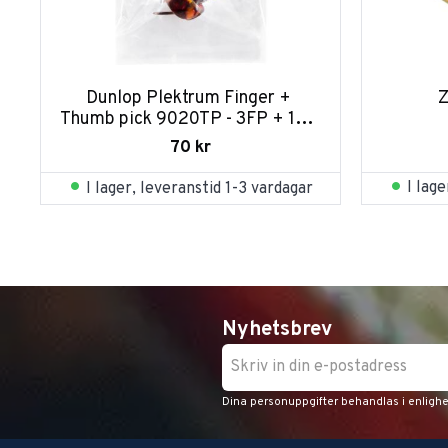
Dunlop Plektrum Finger + 
Z
Thumb pick 9020TP - 3FP + 1TP 
PLYPK
70
kr
I lag
I lager, leveranstid 1-3 vardagar
Nyhetsbrev
Dina personuppgifter behandlas i enligh