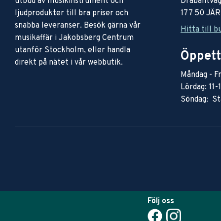
utbud av musikinstrument och
Drabantväg
ljudprodukter till bra priser och
177 50 JÄ
snabba leveranser. Besök gärna vår
Hitta till b
musikaffär i Jakobsberg Centrum
utanför Stockholm, eller handla
Öppett
direkt på nätet i vår webbutik.
Måndag - Fr
Lördag: 11-
Söndag: St
Följ oss