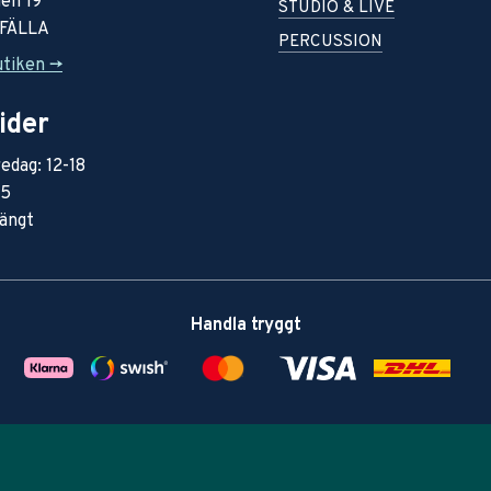
en 19
STUDIO & LIVE
RFÄLLA
PERCUSSION
utiken ->
ider
edag: 12-18
15
ängt
Handla tryggt