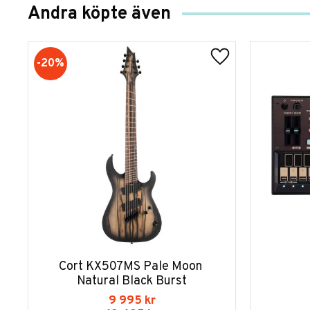
Andra köpte även
20
%
Cort KX507MS Pale Moon 
Natural Black Burst
9 995
kr