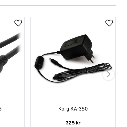
5
Korg KA-350
325
kr