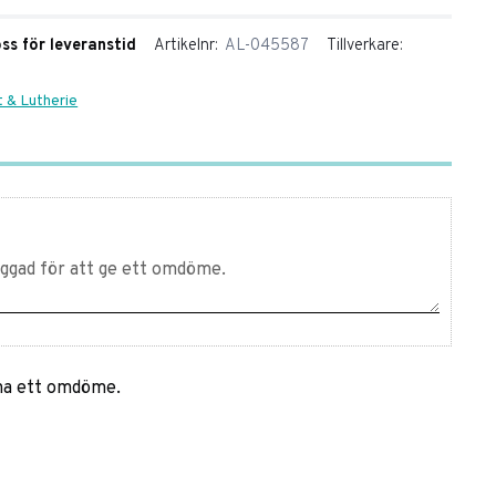
oss för leveranstid
Artikelnr
AL-045587
Tillverkare
t & Lutherie
mna ett omdöme.