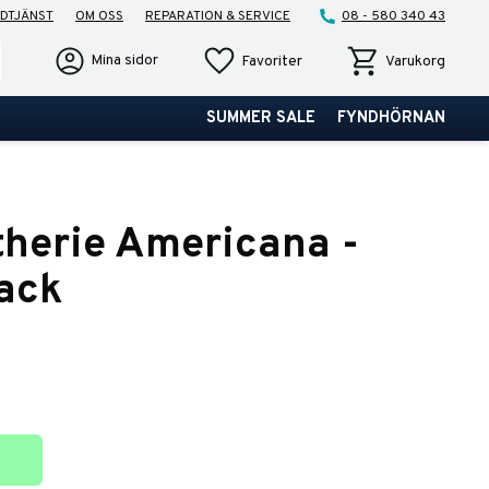
DTJÄNST
OM OSS
REPARATION & SERVICE
08 - 580 340 43
Favoriter
Kundvagn
Mina sidor
Favoriter
Varukorg
SUMMER SALE
FYNDHÖRNAN
therie Americana -
ack
ter