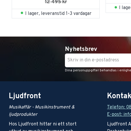
12 495
kr
I lag
I lager, leveranstid 1-3 vardagar
Nyhetsbrev
Dina personuppgifter behandlas i enligh
Ljudfront
Kontak
Musikaffär - Musikinstrument &
Telefon: 0
ljudprodukter
E-post: inf
Hos Ljudfront hittar ni ett stort
Ljudfront 