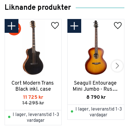
Liknande produkter
18
%
Cort Modern Trans 
Seagull Entourage 
Black inkl. case
Mini Jumbo - Rustic 
Burst
11 725
kr
8 790
kr
14 295
kr
I lager, leveranstid 1-3
I lager, leveranstid 1-3
vardagar
vardagar