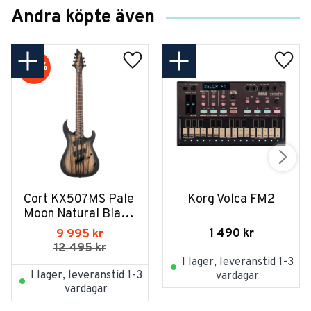
Andra köpte även
20
%
Cort KX507MS Pale 
Korg Volca FM2
Moon Natural Black 
Burst
1 490
kr
9 995
kr
12 495
kr
I lager, leveranstid 1-3
I lager, leveranstid 1-3
vardagar
vardagar