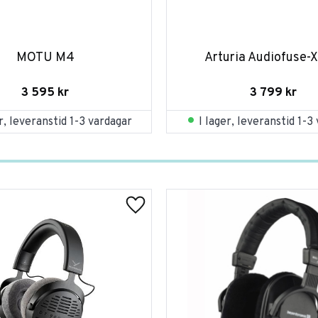
MOTU M4
Arturia Audiofuse-X
3 595
kr
3 799
kr
er, leveranstid 1-3 vardagar
I lager, leveranstid 1-3