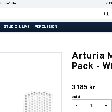
 kundnöjdhet
KUN
STUDIO & LIVE
PERCUSSION
Arturia 
Pack - W
3 185
kr
Antal
-
+