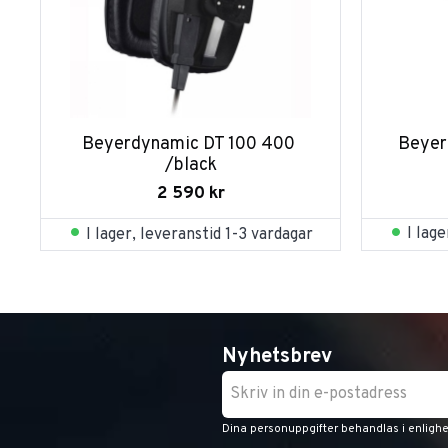
Beyerdynamic DT 100 400 
Beyer
/black
2 590
kr
I lag
I lager, leveranstid 1-3 vardagar
Nyhetsbrev
Dina personuppgifter behandlas i enligh