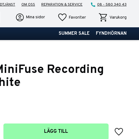
DTJÄNST
OM OSS
REPARATION & SERVICE
08 - 580 340 43
Favoriter
Kundvagn
Mina sidor
Favoriter
Varukorg
SUMMER SALE
FYNDHÖRNAN
MiniFuse Recording
hite
Lägg till 
LÄGG TILL