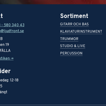
t
Sortiment
GITARR OCH BAS
8 - 580 340 43
o@ljudfront.se
KLAVIATURINSTRUMENT
AB
TRUMMOR
en 19
STUDIO & LIVE
RFÄLLA
PERCUSSION
utiken ->
ider
edag: 12-18
15
ängt