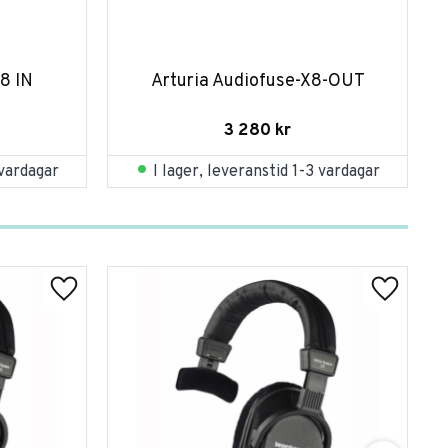
8 IN
Arturia Audiofuse-X8-OUT
3 280
kr
 vardagar
I lager, leveranstid 1-3 vardagar