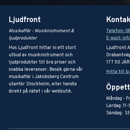
Ljudfront
Kontak
Musikaffär - Musikinstrument &
Telefon: 0
ljudprodukter
E-post: inf
Hos Ljudfront hittar ni ett stort
Ljudfront 
utbud av musikinstrument och
Drabantväg
ljudprodukter till bra priser och
177 50 JÄ
snabba leveranser. Besök gärna vår
Hitta till b
musikaffär i Jakobsberg Centrum
utanför Stockholm, eller handla
Öppett
direkt på nätet i vår webbutik.
Måndag - Fr
Lördag: 11-
Söndag: St