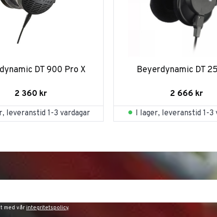
dynamic DT 900 Pro X
Beyerdynamic DT 2
2 360
kr
2 666
kr
er, leveranstid 1-3 vardagar
I lager, leveranstid 1-3
et med vår
integritetspolicy
.