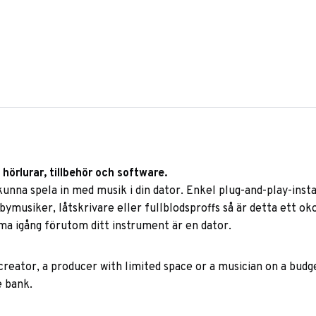
örlurar, tillbehör och software.
kunna spela in med musik i din dator. Enkel plug-and-play-ins
musiker, låtskrivare eller fullblodsproffs så är detta ett okom
ma igång förutom ditt instrument är en dator.
eator, a producer with limited space or a musician on a budge
e bank.