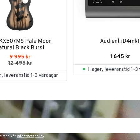
 KX507MS Pale Moon 
Audient iD4mkI
atural Black Burst
1 645
kr
9 995
kr
12 495
kr
I lager, leveranstid 1-3
er, leveranstid 1-3 vardagar
et med vår
integritetspolicy
.