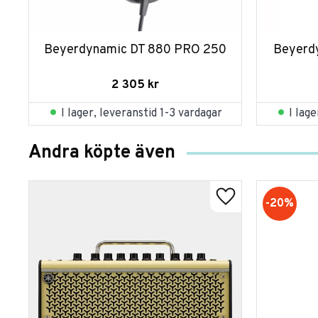
Beyerdynamic DT 880 PRO 250
Beyerd
2 305
kr
I lager, leveranstid 1-3 vardagar
I lag
Andra köpte även
20
%