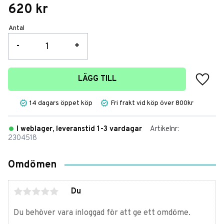
620
kr
Antal
-
+
Lägg t
LÄGG TILL
14 dagars öppet köp
Fri frakt vid köp över 800kr
I weblager, leveranstid 1-3 vardagar
Artikelnr
2304518
Omdömen
Du