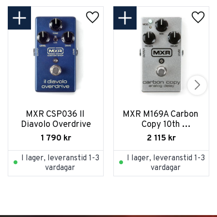
MXR CSP036 Il 
MXR M169A Carbon 
Diavolo Overdrive
Copy 10th 
anniversary Silver
1 790
kr
2 115
kr
I lager, leveranstid 1-3
I lager, leveranstid 1-3
vardagar
vardagar