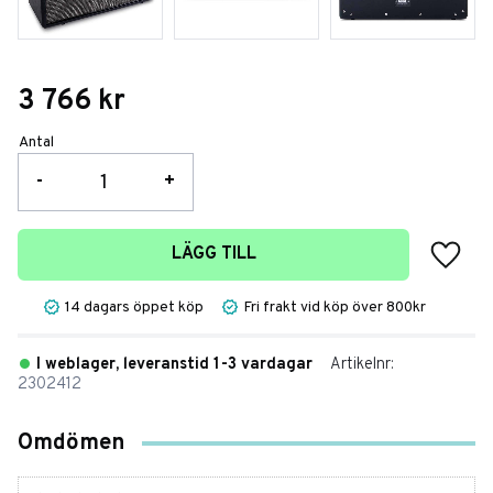
3 766
kr
Antal
-
+
Lägg t
LÄGG TILL
14 dagars öppet köp
Fri frakt vid köp över 800kr
I weblager, leveranstid 1-3 vardagar
Artikelnr
2302412
Omdömen