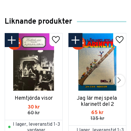
Liknande produkter
50
%
52
%
Hemtjörda visor
Jag lär mej spela 
klarinett del 2
30
kr
65
kr
60
kr
135
kr
I lager, leveranstid 1-3
I lager, leveranstid 1-3
vardagar