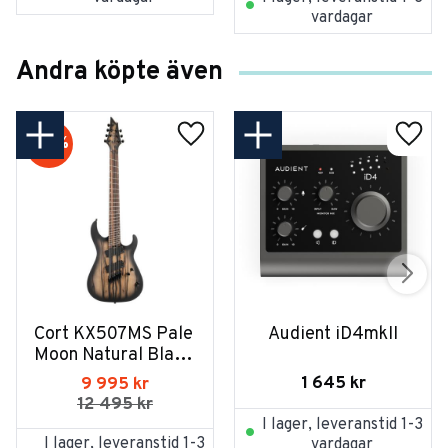
vardagar
Andra köpte även
20
%
Cort KX507MS Pale 
Audient iD4mkII
Moon Natural Black 
Burst
1 645
kr
9 995
kr
12 495
kr
I lager, leveranstid 1-3
I lager, leveranstid 1-3
vardagar