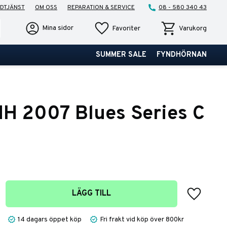
DTJÄNST
OM OSS
REPARATION & SERVICE
08 - 580 340 43
Favoriter
Kundvagn
Mina sidor
Favoriter
Varukorg
SUMMER SALE
FYNDHÖRNAN
H 2007 Blues Series C
Lägg till 
LÄGG TILL
14 dagars öppet köp
Fri frakt vid köp över 800kr