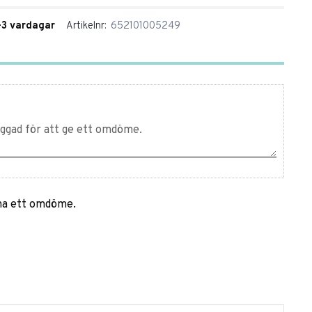
1-3 vardagar
Artikelnr
652101005249
mna ett omdöme.