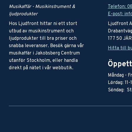
Musikaffär - Musikinstrument &
Telefon: 0
ljudprodukter
E-post: inf
Hos Ljudfront hittar ni ett stort
Ljudfront 
utbud av musikinstrument och
Drabantväg
ljudprodukter till bra priser och
177 50 JÄ
snabba leveranser. Besök gärna vår
Hitta till b
musikaffär i Jakobsberg Centrum
utanför Stockholm, eller handla
Öppett
direkt på nätet i vår webbutik.
Måndag - Fr
Lördag: 11-
Söndag: St