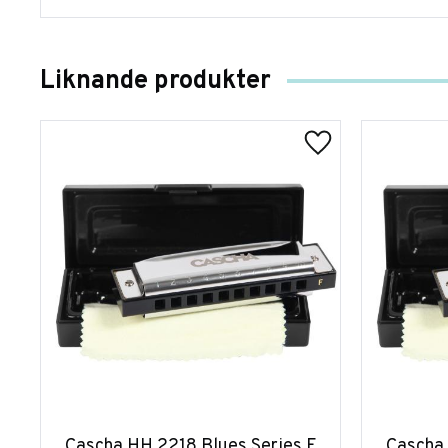
Liknande produkter
Cascha HH 2218 Blues Series F
Cascha 