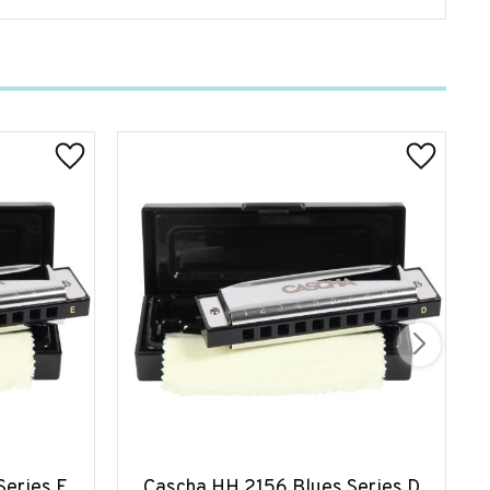
Series E
Cascha HH 2156 Blues Series D