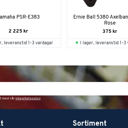
amaha PSR-E383
Ernie Ball 5380 Axelban
Rose
2 225
kr
375
kr
er, leveranstid 1-3 vardagar
I lager, leveranstid 1-3
et med vår
integritetspolicy
.
t
Sortiment