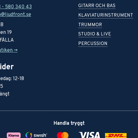
GITARR OCH BAS
8 - 580 340 43
o@ljudfront.se
KLAVIATURINSTRUMENT
AB
TRUMMOR
en 19
STUDIO & LIVE
RFÄLLA
PERCUSSION
utiken ->
ider
edag: 12-18
15
ängt
Handla tryggt