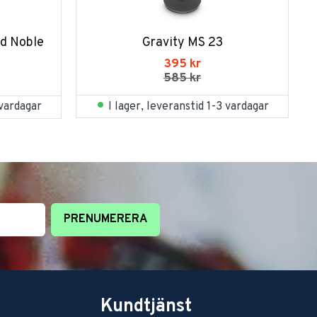
d Noble 
Gravity MS 23
395
kr
585
kr
I lager, leveranstid 1-3 vardagar
 vardagar
PRENUMERERA
Kundtjänst