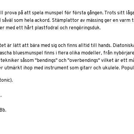
l prova på att spela munspel för första gången. Trots sitt lå
el såväl som hela ackord. Stämplattor av mässing ger en varm
er med ett hårt plastfodral och rengöringsduk.
t är lätt att bära med sig och finns alltid till hands. Diatonis
scha bluesmunspel finns i flera olika modeller, från nybörjare 
ltekniker såsom "bendings" och "overbendings" vilket är ett må
 utmärkt ihop med instrument som gitarr och ukulele. Populär
tonic).
.
 Bb.