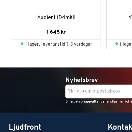
Audient iD4mkII
Y
1 645
kr
I lager, leveranstid 1-3 vardagar
I lag
Nyhetsbrev
Dina personuppgifter behandlas i enligh
Ljudfront
Kontak