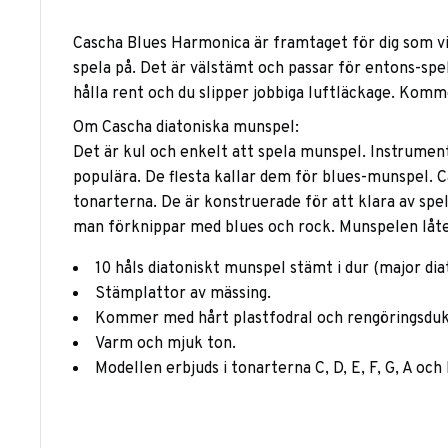
Cascha Blues Harmonica är framtaget för dig som vil
spela på. Det är välstämt och passar för entons-sp
hålla rent och du slipper jobbiga luftläckage. Komm
Om Cascha diatoniska munspel:
Det är kul och enkelt att spela munspel. Instrumente
populära. De flesta kallar dem för blues-munspel. Ca
tonarterna. De är konstruerade för att klara av spe
man förknippar med blues och rock. Munspelen låter
10 håls diatoniskt munspel stämt i dur (major dia
Stämplattor av mässing.
Kommer med hårt plastfodral och rengöringsduk
Varm och mjuk ton.
Modellen erbjuds i tonarterna C, D, E, F, G, A och