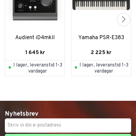
Audient iD4mkII
Yamaha PSR-E383
1 645
kr
2 225
kr
I lager, leveranstid 1-3
I lager, leveranstid 1-3
vardagar
vardagar
Nyhetsbrev