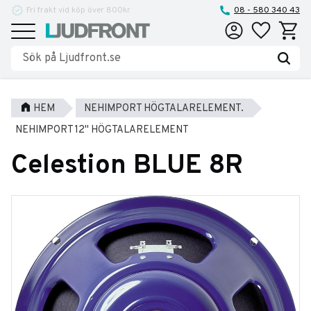
Fri frakt vid köp över 800kr
Reparationer och service
08 - 580 340 43
Favoriter
Kundva
Meny
HEM
NEHIMPORT HÖGTALARELEMENT.
NEHIMPORT 12" HÖGTALARELEMENT
Celestion BLUE 8R