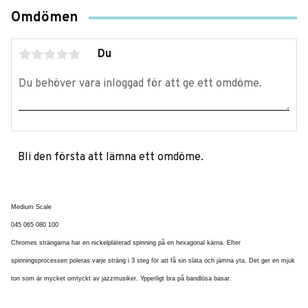
Omdömen
Du
Bli den första att lämna ett omdöme.
Medium Scale
045 065 080 100
Chromes strängarna har en nickelpläterad spinning på en hexagonal kärna. Efter
spinningsprocessen poleras varje sträng i 3 steg för att få sin släta och jämna yta. Det ger en mjuk
ton som är mycket omtyckt av jazzmusiker. Ypperligt bra på bandlösa basar.