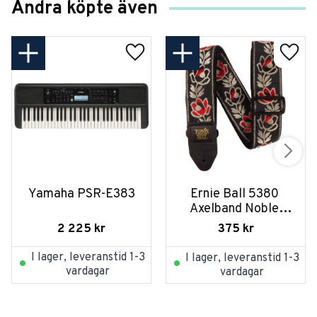
Andra köpte även
Yamaha PSR-E383
Ernie Ball 5380 
Axelband Noble 
Rose
2 225
kr
375
kr
I lager, leveranstid 1-3
I lager, leveranstid 1-3
vardagar
vardagar