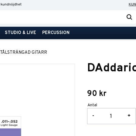
 kundnöjdhet
KUN
STUDIO & LIVE
PERCUSSION
STÅLSTRÄNGAD GITARR
DAddari
90
kr
Antal
-
+