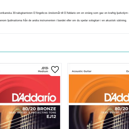
ikanska 30-talsgitarristen D’Angelicos önskemål till D’Addario om en sträng som gav en kraftig ljudvolym då
genom ljudmattorna från de andra instrumenten i bandet eller om du spelar sologitarr i en akustisk sättning.