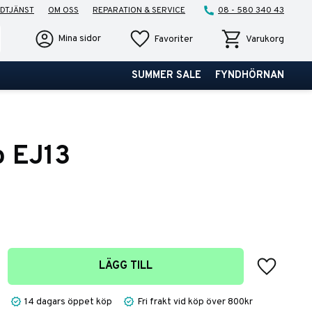
DTJÄNST
OM OSS
REPARATION & SERVICE
08 - 580 340 43
Favoriter
Kundvagn
Mina sidor
Favoriter
Varukorg
SUMMER SALE
FYNDHÖRNAN
o EJ13
Lägg till 
LÄGG TILL
14 dagars öppet köp
Fri frakt vid köp över 800kr