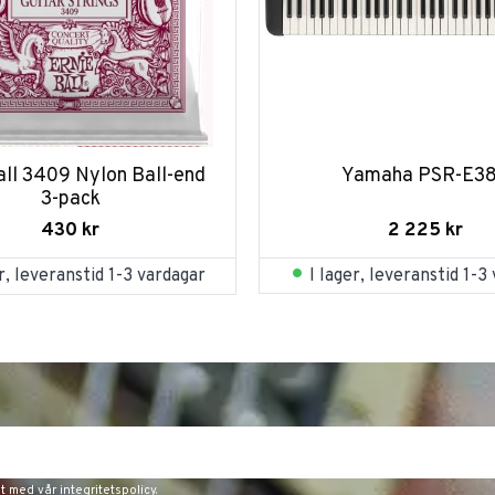
all 3409 Nylon Ball-end 
Yamaha PSR-E3
3-pack
2 225
kr
430
kr
I lager, leveranstid 1-3
er, leveranstid 1-3 vardagar
et med vår
integritetspolicy
.