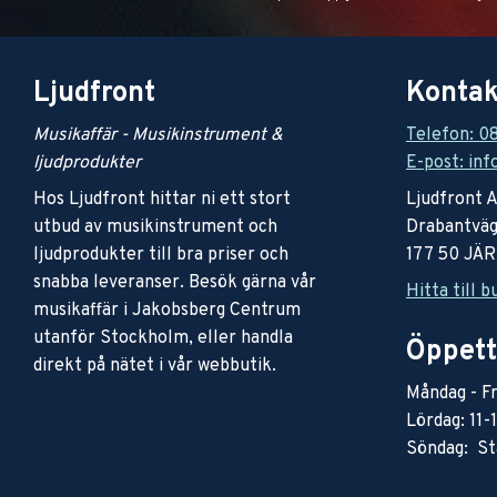
Ljudfront
Kontak
Musikaffär - Musikinstrument &
Telefon: 0
ljudprodukter
E-post: inf
Hos Ljudfront hittar ni ett stort
Ljudfront 
utbud av musikinstrument och
Drabantväg
ljudprodukter till bra priser och
177 50 JÄ
snabba leveranser. Besök gärna vår
Hitta till b
musikaffär i Jakobsberg Centrum
utanför Stockholm, eller handla
Öppett
direkt på nätet i vår webbutik.
Måndag - Fr
Lördag: 11-
Söndag: St