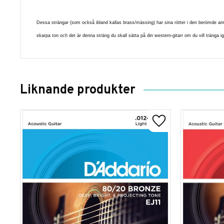
Dessa strängar (som också ibland kallas brass/mässing) har sina rötter i den berömde amer
skarpa ton och det är denna sträng du skall sätta på din western-gitarr om du vill tränga i
Liknande produkter