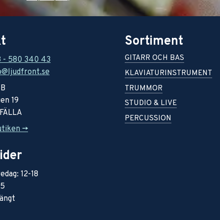
t
Sortiment
GITARR OCH BAS
8 - 580 340 43
o@ljudfront.se
KLAVIATURINSTRUMENT
AB
TRUMMOR
en 19
STUDIO & LIVE
RFÄLLA
PERCUSSION
utiken ->
ider
edag: 12-18
15
ängt