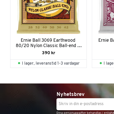
Ernie Ball 3069 Earthwood 
Ernie B
80/20 Nylon Classic Ball-end 3-
pack
390
kr
I lager, leveranstid 1-3 vardagar
I lag
Nyhetsbrev
Dina personuppgifter behandlas i enligh