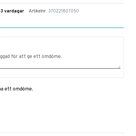
1-3 vardagar
Artikelnr
370221807050
mna ett omdöme.