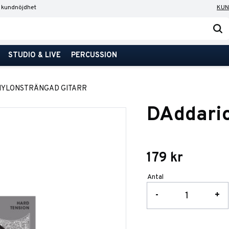
 kundnöjdhet
KUN
STUDIO & LIVE
PERCUSSION
NYLONSTRÄNGAD GITARR
DAddari
179
kr
Antal
-
+