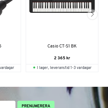
5
Casio CT-S1 BK
2 365
kr
 vardagar
I lager, leveranstid 1-3 vardagar
PRENUMERERA