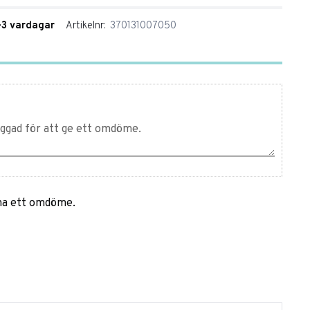
1-3 vardagar
Artikelnr
370131007050
mna ett omdöme.