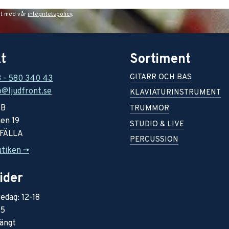
et med vår
integritetspolicy
.
t
Sortiment
GITARR OCH BAS
8 - 580 340 43
o@ljudfront.se
KLAVIATURINSTRUMENT
AB
TRUMMOR
en 19
STUDIO & LIVE
RFÄLLA
PERCUSSION
utiken ->
ider
edag: 12-18
15
ängt