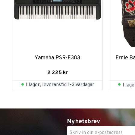
Yamaha PSR-E383
Ernie B
2 225
kr
I lager, leveranstid 1-3 vardagar
I lag
Nyhetsbrev