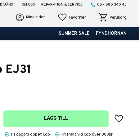
DTJÄNST
OM OSS
REPARATION & SERVICE
08 - 580 340 43
Favoriter
Kundvagn
Mina sidor
Favoriter
Varukorg
SUMMER SALE
FYNDHÖRNAN
o EJ31
Lägg till 
LÄGG TILL
14 dagars öppet köp
Fri frakt vid köp över 800kr