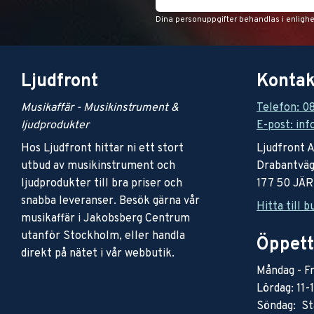
Dina personuppgifter behandlas i enligh
Ljudfront
Kontak
Musikaffär - Musikinstrument &
Telefon: 0
ljudprodukter
E-post: inf
Hos Ljudfront hittar ni ett stort
Ljudfront 
utbud av musikinstrument och
Drabantväg
ljudprodukter till bra priser och
177 50 JÄ
snabba leveranser. Besök gärna vår
Hitta till b
musikaffär i Jakobsberg Centrum
utanför Stockholm, eller handla
Öppett
direkt på nätet i vår webbutik.
Måndag - Fr
Lördag: 11-
Söndag: St