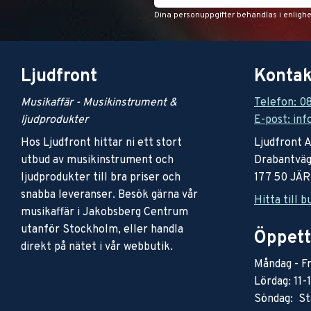
Dina personuppgifter behandlas i enligh
Ljudfront
Kontak
Musikaffär - Musikinstrument &
Telefon: 0
ljudprodukter
E-post: inf
Hos Ljudfront hittar ni ett stort
Ljudfront 
utbud av musikinstrument och
Drabantväg
ljudprodukter till bra priser och
177 50 JÄ
snabba leveranser. Besök gärna vår
Hitta till b
musikaffär i Jakobsberg Centrum
utanför Stockholm, eller handla
Öppett
direkt på nätet i vår webbutik.
Måndag - Fr
Lördag: 11-
Söndag: St