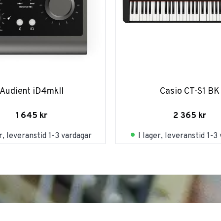
Audient iD4mkII
Casio CT-S1 BK
1 645
kr
2 365
kr
er, leveranstid 1-3 vardagar
I lager, leveranstid 1-3