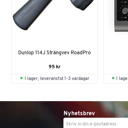
Dunlop 114J Strängvev RoadPro
95
kr
I lager, leveranstid 1-3 vardagar
I lag
Nyhetsbrev