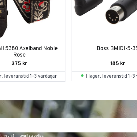
all 5380 Axelband Noble 
Boss BMIDI-5-3
Rose
185
kr
375
kr
I lager, leveranstid 1-3
er, leveranstid 1-3 vardagar
et med vår
integritetspolicy
.