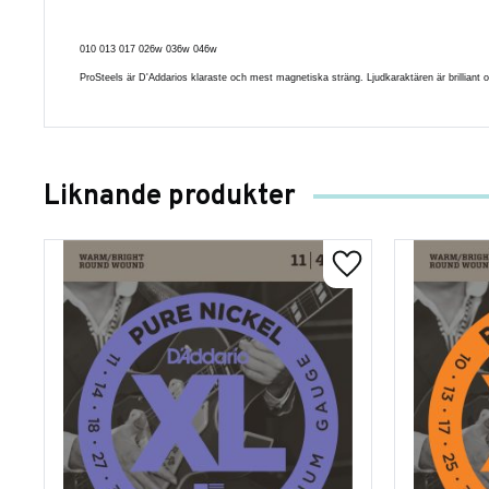
010 013 017 026w 036w 046w
ProSteels är D'Addarios klaraste och mest magnetiska sträng. Ljudkaraktären är brilliant o
Liknande produkter