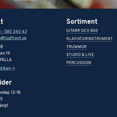
t
Sortiment
GITARR OCH BAS
8 - 580 340 43
o@ljudfront.se
KLAVIATURINSTRUMENT
AB
TRUMMOR
en 19
STUDIO & LIVE
RFÄLLA
PERCUSSION
utiken ->
ider
edag: 12-18
15
ängt