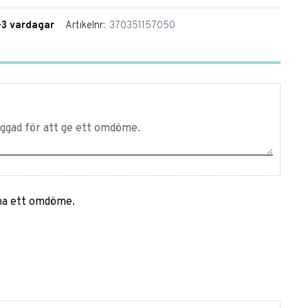
1-3 vardagar
Artikelnr
370351157050
mna ett omdöme.