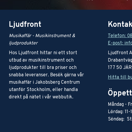
Ljudfront
Kontak
Musikaffär - Musikinstrument &
Telefon: 0
ljudprodukter
E-post: inf
Hos Ljudfront hittar ni ett stort
Ljudfront 
utbud av musikinstrument och
Drabantväg
ljudprodukter till bra priser och
177 50 JÄ
snabba leveranser. Besök gärna vår
Hitta till b
musikaffär i Jakobsberg Centrum
utanför Stockholm, eller handla
Öppett
direkt på nätet i vår webbutik.
Måndag - Fr
Lördag: 11-
Söndag: St