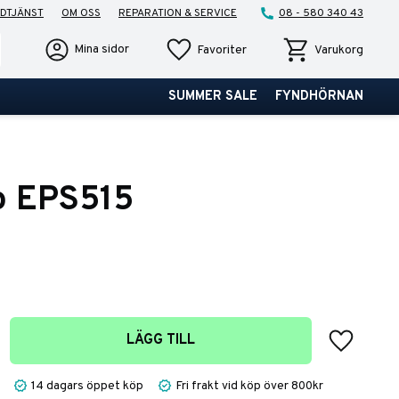
DTJÄNST
OM OSS
REPARATION & SERVICE
08 - 580 340 43
Favoriter
Kundvagn
Mina sidor
Favoriter
Varukorg
SUMMER SALE
FYNDHÖRNAN
o EPS515
Lägg till 
LÄGG TILL
14 dagars öppet köp
Fri frakt vid köp över 800kr