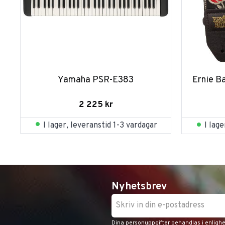
Yamaha PSR-E383
Ernie B
2 225
kr
I lager, leveranstid 1-3 vardagar
I lag
Nyhetsbrev
Dina personuppgifter behandlas i enligh