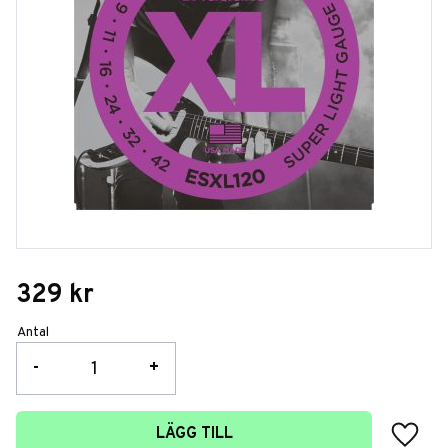
329
kr
Antal
-
+
Lägg t
LÄGG TILL