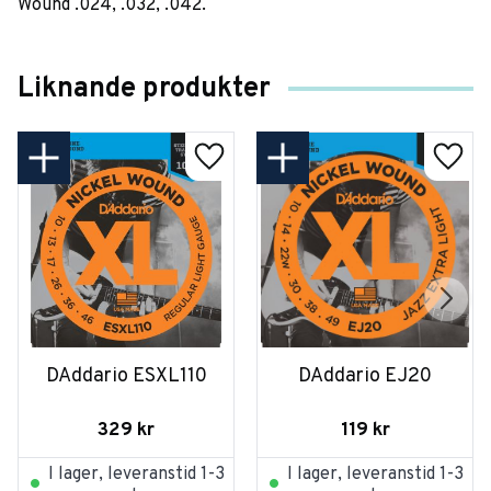
Wound .024, .032, .042.
Liknande produkter
DAddario ESXL110
DAddario EJ20
329
kr
119
kr
I lager, leveranstid 1-3
I lager, leveranstid 1-3