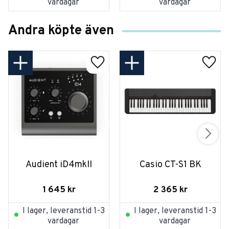
vardagar
vardagar
Andra köpte även
Audient iD4mkII
Casio CT-S1 BK
1 645
kr
2 365
kr
I lager, leveranstid 1-3
I lager, leveranstid 1-3
vardagar
vardagar