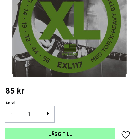
85
kr
Antal
-
+
Lägg t
LÄGG TILL