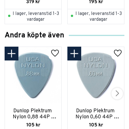
319
kr
195
kr
I lager, leveranstid 1-3
I lager, leveranstid 1-3
vardagar
vardagar
Andra köpte även
Dunlop Plektrum 
Dunlop Plektrum 
Nylon 0,88 44P - 
Nylon 0,60 44P - 
12/PLYPK
12/PLYPK
105
kr
105
kr