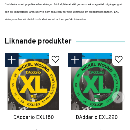
D’addarios mest populära elbassträngar. Nickelpläterat stål ger en stark magnetisk utgångssignal
och en komfortabel jämn spelyta som reducerar för tidig utnötning av greppbrädesbanden. EXL-
strängarna har ett distinkt och klart sound och en perfekt intonation.
Liknande produkter
DAddario EXL180
DAddario EXL220