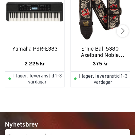
Yamaha PSR-E383
Ernie Ball 5380 
Axelband Noble 
Rose
2 225
kr
375
kr
I lager, leveranstid 1-3
I lager, leveranstid 1-3
vardagar
vardagar
Nyhetsbrev