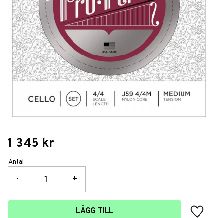
1 345
kr
Antal
-
+
Lägg t
LÄGG TILL