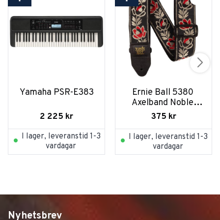
Yamaha PSR-E383
Ernie Ball 5380 
Axelband Noble 
Rose
2 225
kr
375
kr
I lager, leveranstid 1-3
I lager, leveranstid 1-3
vardagar
vardagar
Nyhetsbrev