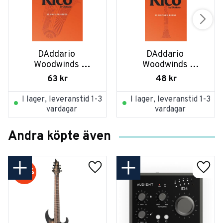
DAddario 
DAddario 
Woodwinds 
Woodwinds 
RKA2520 per st
RBA2515 per st
63
kr
48
kr
I lager, leveranstid 1-3
I lager, leveranstid 1-3
vardagar
vardagar
Andra köpte även
20
%