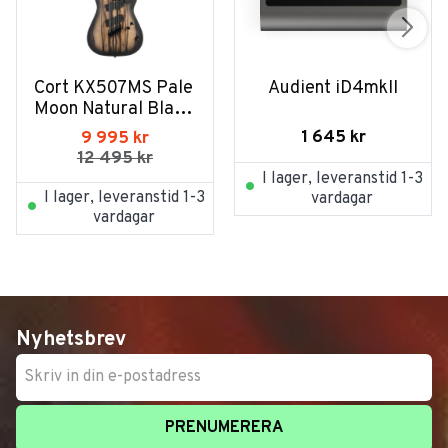
Cort KX507MS Pale 
Audient iD4mkII
Moon Natural Black 
Burst
1 645
kr
9 995
kr
12 495
kr
I lager, leveranstid 1-3
I lager, leveranstid 1-3
vardagar
vardagar
Nyhetsbrev
PRENUMERERA