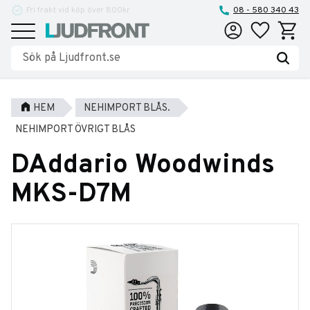
Fri frakt vid köp över 800kr
Reparationer och service
08 - 580 340 43
Favoriter
Kundva
Meny
HEM
NEHIMPORT BLÅS.
NEHIMPORT ÖVRIGT BLÅS
DAddario Woodwinds
MKS-D7M