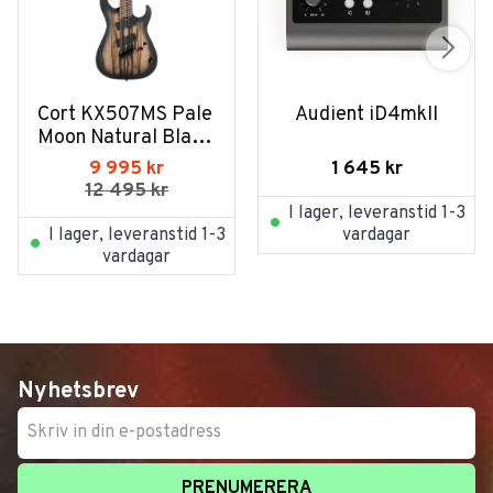
Cort KX507MS Pale 
Audient iD4mkII
Moon Natural Black 
Burst
1 645
kr
9 995
kr
12 495
kr
I lager, leveranstid 1-3
I lager, leveranstid 1-3
vardagar
vardagar
Nyhetsbrev
PRENUMERERA