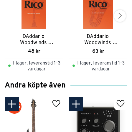
DAddario 
DAddario 
Woodwinds 
Woodwinds 
RBA2515 per st
RKA2520 per st
48
kr
63
kr
I lager, leveranstid 1-3
I lager, leveranstid 1-3
vardagar
vardagar
Andra köpte även
20
%