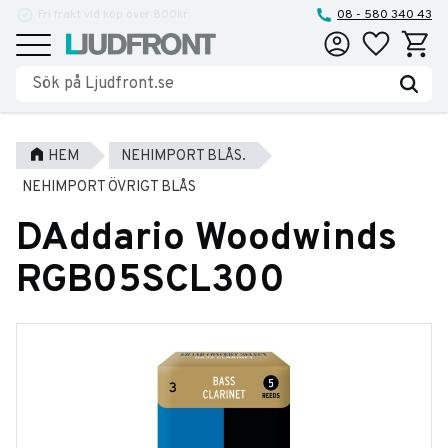
Fri frakt vid köp över 800kr
Reparationer och service
08 - 580 340 43
Favoriter
Kundva
Meny
HEM
NEHIMPORT BLÅS.
NEHIMPORT ÖVRIGT BLÅS
DAddario Woodwinds
RGB05SCL300