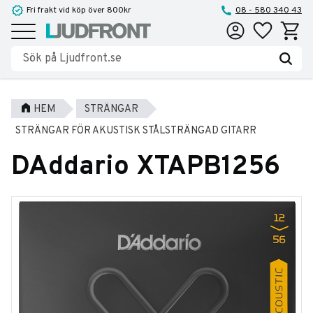
Fri frakt vid köp över 800kr
08 - 580 340 43
Favoriter
Kundva
Meny
HEM
STRÄNGAR
STRÄNGAR FÖR AKUSTISK STÅLSTRÄNGAD GITARR
DAddario XTAPB1256