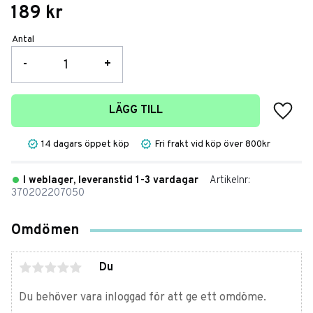
189
kr
Antal
-
+
Lägg t
LÄGG TILL
14 dagars öppet köp
Fri frakt vid köp över 800kr
I weblager, leveranstid 1-3 vardagar
Artikelnr
370202207050
Omdömen
Du