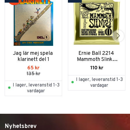
Jag lär mej spela 
Ernie Ball 2214 
klarinett del 1
Mammoth Slinky 
012-062
65
kr
110
kr
135
kr
I lager, leveranstid 1-3
I lager, leveranstid 1-3
vardagar
vardagar
Nyhetsbrev