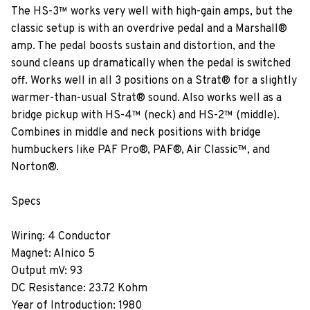
The HS-3™ works very well with high-gain amps, but the
classic setup is with an overdrive pedal and a Marshall®
amp. The pedal boosts sustain and distortion, and the
sound cleans up dramatically when the pedal is switched
off. Works well in all 3 positions on a Strat® for a slightly
warmer-than-usual Strat® sound. Also works well as a
bridge pickup with HS-4™ (neck) and HS-2™ (middle).
Combines in middle and neck positions with bridge
humbuckers like PAF Pro®, PAF®, Air Classic™, and
Norton®.
Specs
Wiring: 4 Conductor
Magnet: Alnico 5
Output mV: 93
DC Resistance: 23.72 Kohm
Year of Introduction: 1980