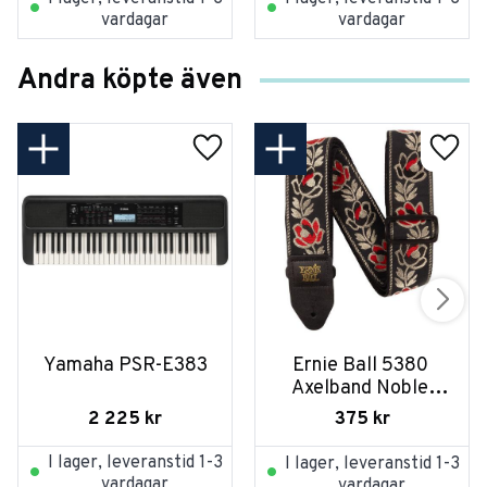
vardagar
vardagar
Andra köpte även
Yamaha PSR-E383
Ernie Ball 5380 
Axelband Noble 
Rose
2 225
kr
375
kr
I lager, leveranstid 1-3
I lager, leveranstid 1-3
vardagar
vardagar