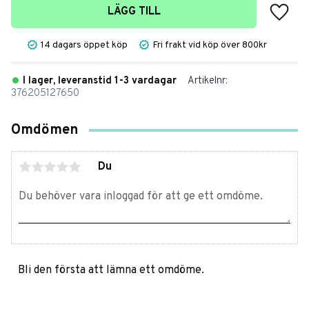
Lägg t
LÄGG TILL
14 dagars öppet köp
Fri frakt vid köp över 800kr
I lager, leveranstid 1-3 vardagar
Artikelnr
376205127650
Omdömen
Du
Bli den första att lämna ett omdöme.