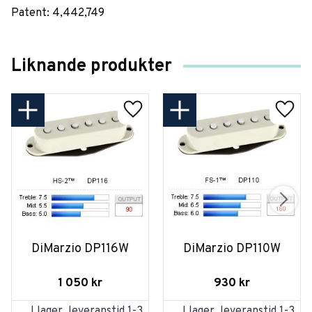
Patent: 4,442,749
Liknande produkter
DiMarzio DP116W
DiMarzio DP110W
1 050
kr
930
kr
I lager, leveranstid 1-3
I lager, leveranstid 1-3