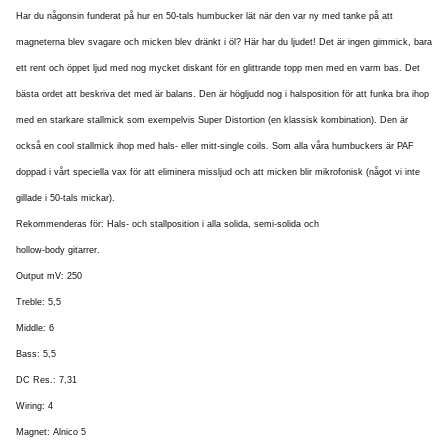
Har du någonsin funderat på hur en 50-tals humbucker lät när den var ny med tanke på att
magneterna blev svagare och micken blev dränkt i öl? Här har du ljudet! Det är ingen gimmick, bara
ett rent och öppet ljud med nog mycket diskant för en glittrande topp men med en varm bas. Det
bästa ordet att beskriva det med är balans. Den är högljudd nog i halsposition för att funka bra ihop
med en starkare stallmick som exempelvis Super Distortion (en klassisk kombination). Den är
också en cool stallmick ihop med hals- eller mitt-single coils. Som alla våra humbuckers är PAF
doppad i vårt speciella vax för att eliminera missljud och att micken blir mikrofonisk (något vi inte
gillade i 50-tals mickar).
Rekommenderas för: Hals- och stallposition i alla solida, semi-solida och
hollow-body gitarrer.
Output mV: 250
Treble: 5,5
Middle: 6
Bass: 5,5
DC Res.: 7,31
Wiring: 4
Magnet: Alnico 5