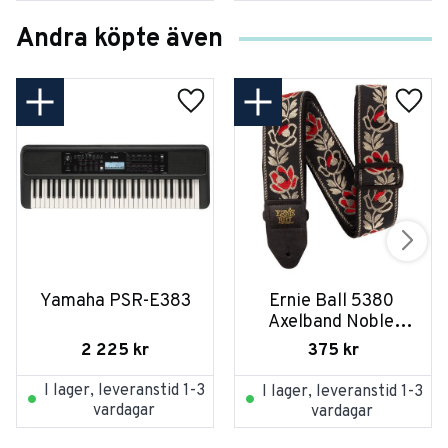
Andra köpte även
Yamaha PSR-E383
Ernie Ball 5380 
Axelband Noble 
Rose
2 225
kr
375
kr
I lager, leveranstid 1-3
I lager, leveranstid 1-3
vardagar
vardagar