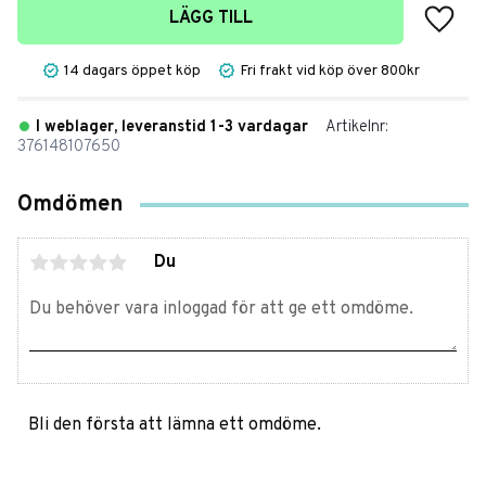
Lägg t
LÄGG TILL
14 dagars öppet köp
Fri frakt vid köp över 800kr
I weblager, leveranstid 1-3 vardagar
Artikelnr
376148107650
Omdömen
Du
Bli den första att lämna ett omdöme.