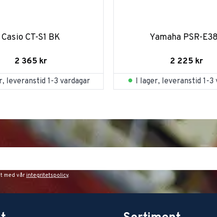
Casio CT-S1 BK
Yamaha PSR-E3
2 365
kr
2 225
kr
er, leveranstid 1-3 vardagar
I lager, leveranstid 1-3
et med vår
integritetspolicy
.