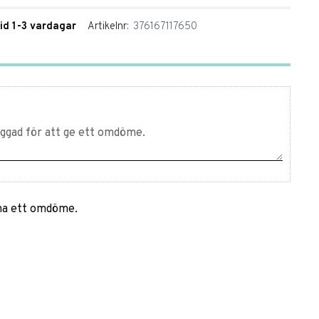
tid 1-3 vardagar
Artikelnr
376167117650
mna ett omdöme.