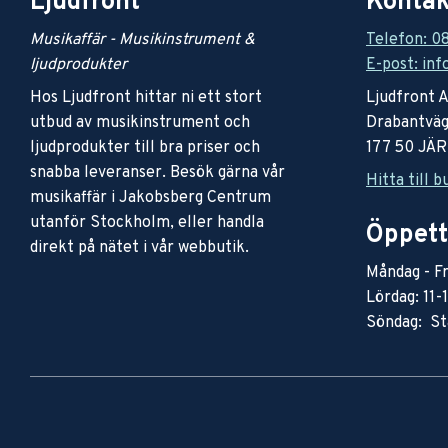
Ljudfront
Kontak
Musikaffär - Musikinstrument &
Telefon: 0
ljudprodukter
E-post: inf
Hos Ljudfront hittar ni ett stort
Ljudfront 
utbud av musikinstrument och
Drabantväg
ljudprodukter till bra priser och
177 50 JÄ
snabba leveranser. Besök gärna vår
Hitta till b
musikaffär i Jakobsberg Centrum
utanför Stockholm, eller handla
Öppett
direkt på nätet i vår webbutik.
Måndag - Fr
Lördag: 11-
Söndag: St