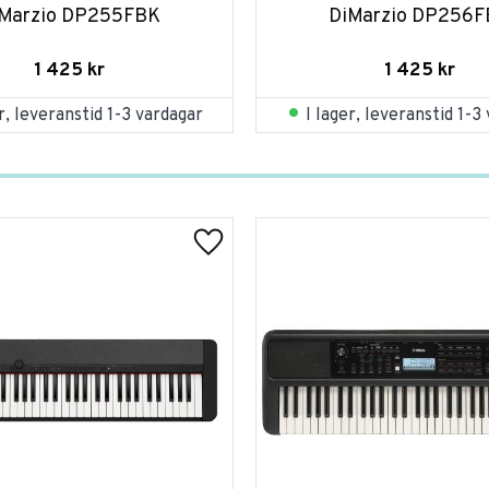
Marzio DP255FBK
DiMarzio DP256
1 425
kr
1 425
kr
er, leveranstid 1-3 vardagar
I lager, leveranstid 1-3