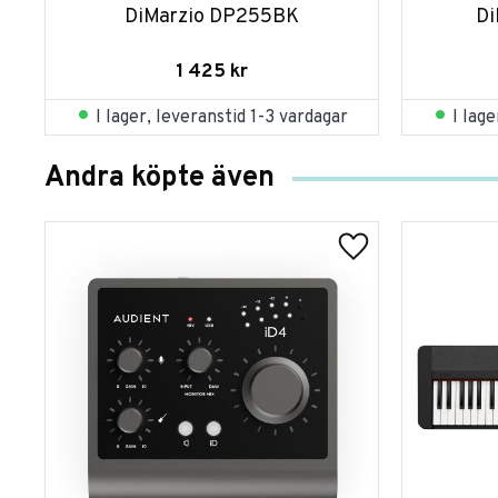
DiMarzio DP255BK
Di
1 425
kr
I lager, leveranstid 1-3 vardagar
I lag
Andra köpte även