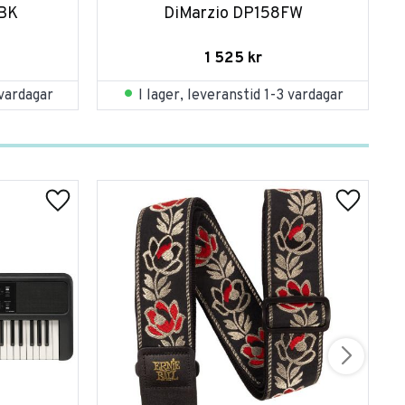
FBK
DiMarzio DP158FW
1 525
kr
 vardagar
I lager, leveranstid 1-3 vardagar