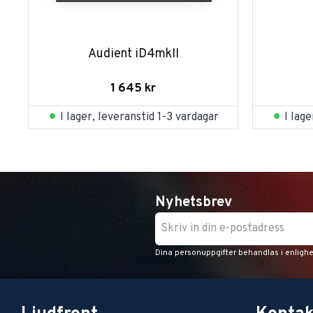
Audient iD4mkII
1 645
kr
I lager, leveranstid 1-3 vardagar
I lag
Nyhetsbrev
Dina personuppgifter behandlas i enligh