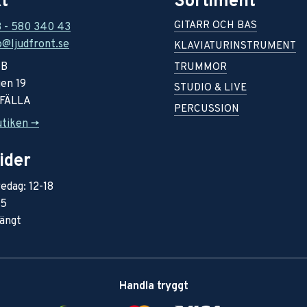
t
Sortiment
GITARR OCH BAS
8 - 580 340 43
o@ljudfront.se
KLAVIATURINSTRUMENT
AB
TRUMMOR
en 19
STUDIO & LIVE
RFÄLLA
PERCUSSION
utiken ->
ider
edag: 12-18
15
ängt
Handla tryggt