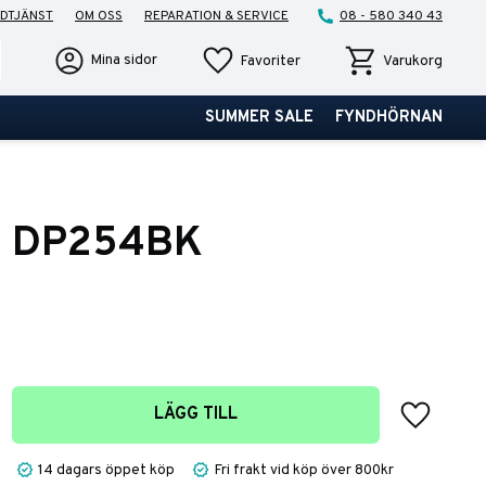
DTJÄNST
OM OSS
REPARATION & SERVICE
08 - 580 340 43
Favoriter
Kundvagn
Mina sidor
Favoriter
Varukorg
SUMMER SALE
FYNDHÖRNAN
o DP254BK
Lägg till 
LÄGG TILL
14 dagars öppet köp
Fri frakt vid köp över 800kr