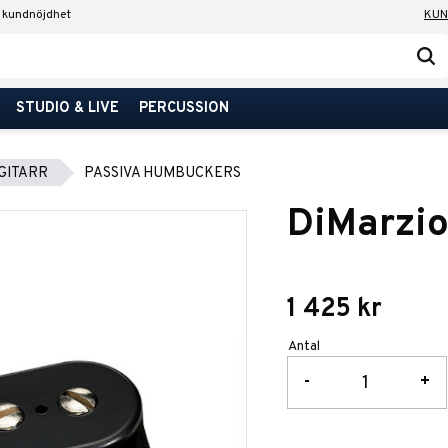
 kundnöjdhet
KUN
STUDIO & LIVE
PERCUSSION
GITARR
PASSIVA HUMBUCKERS
DiMarzi
1 425
kr
Antal
-
+