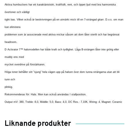
Aktiva humbuckers har ett karaktäristiskt, kraftfullt, rent, och öppet ljud med bra harmoniska
övertoner och väldigt
tight bas. Vilket också är beskrivningen på en utmärkt mick till en 7-strängad gitarr. D.v.s. om man
kan eliminera
problemen som är associerade med aktiva mickar såsom att dom låter sterilt och har begränsat
headroom.
D Activator 7™ halsmodellen har både kraft och tydlighet. Låga B-strängen låter inte grötig eller
muddy ens med
mycket overdrive på förstärkaren.
Höga toner behåller sitt ”sjung” hela vägen upp på halsen över dom tunna strängarna utan att bli
tunn och
plinkig.
Rekommenderas för: Hals. Men kan också användas I stallposition.
Output mV: 380, Treble: 8,0, Middle: 5,0, Bass: 4,0, DC Res.: 7,10K, Wiring: 4, Magnet: Ceramic
Liknande produkter