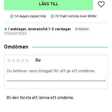
Lägg t
LÄGG TILL
14 dagars öppet köp
Fri frakt vid köp över 800kr
I weblager, leveranstid 1-3 vardagar
Artikelnr
376160117650
Omdömen
Du
Bli den första att lämna ett omdöme.