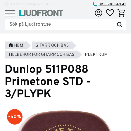
Reparationer och service
08 - 580 340 43
Favoriter
Kundva
Meny
HEM
GITARR OCH BAS
TILLBEHÖR FÖR GITARR OCH BAS
PLEKTRUM
Dunlop 511P088
Primetone STD -
3/PLYPK
50
%