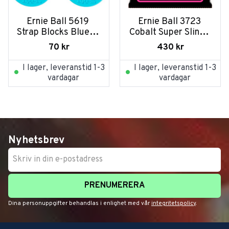
Ernie Ball 5619 
Ernie Ball 3723 
Strap Blocks Blue 4-
Cobalt Super Slinky 
pack
009-042 3-pack
70
kr
430
kr
I lager, leveranstid 1-3
I lager, leveranstid 1-3
vardagar
vardagar
Nyhetsbrev
PRENUMERERA
Dina personuppgifter behandlas i enlighet med vår
integritetspolicy
.