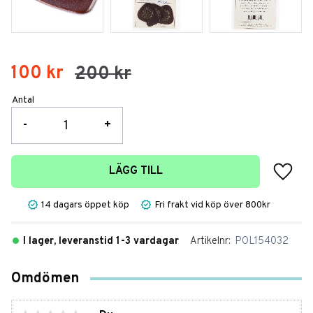
Nedsatt pris:
100
kr
Ordinarie pris:
200
kr
Antal
-
+
Lägg t
LÄGG TILL
14 dagars öppet köp
Fri frakt vid köp över 800kr
I lager, leveranstid 1-3 vardagar
Artikelnr
POL154032
Omdömen