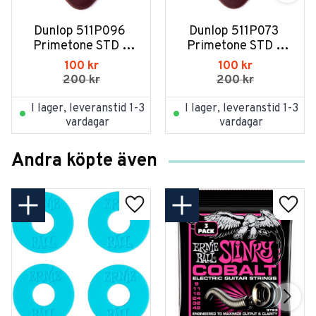
Dunlop 511P096 
Dunlop 511P073 
Primetone STD - 
Primetone STD - 
3/PLYPK
3/PLYPK
100
kr
100
kr
200
kr
200
kr
I lager, leveranstid 1-3
I lager, leveranstid 1-3
vardagar
vardagar
Andra köpte även