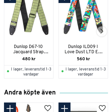
Dunlop D67-10 
Dunlop ILD09 I 
Jacquard Strap 
Love Dust LTD ED 
Hexagon Echo Olive
Strap Mountains
480
kr
560
kr
I lager, leveranstid 1-3
I lager, leveranstid 1-3
vardagar
vardagar
Andra köpte även
20
%