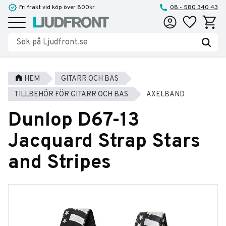
Fri frakt vid köp över 800kr
08 - 580 340 43
Favoriter
Kundva
Meny
HEM
GITARR OCH BAS
TILLBEHÖR FÖR GITARR OCH BAS
AXELBAND
Dunlop D67-13
Jacquard Strap Stars
and Stripes