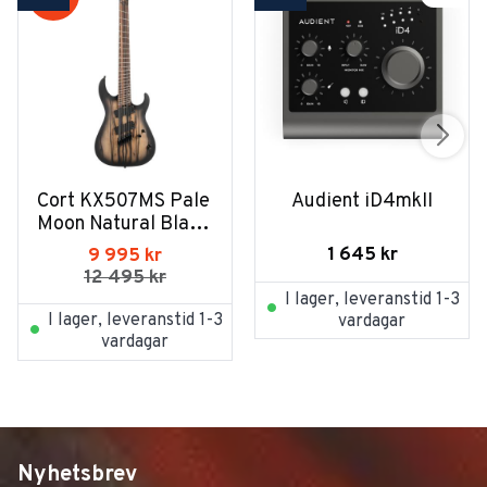
Cort KX507MS Pale 
Audient iD4mkII
Moon Natural Black 
Burst
1 645
kr
9 995
kr
12 495
kr
I lager, leveranstid 1-3
I lager, leveranstid 1-3
vardagar
vardagar
Nyhetsbrev