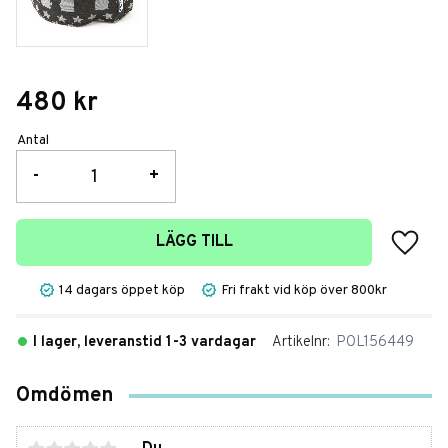
480
kr
Antal
-
+
Lägg t
LÄGG TILL
14 dagars öppet köp
Fri frakt vid köp över 800kr
I lager, leveranstid 1-3 vardagar
Artikelnr
POL156449
Omdömen