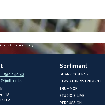
et med vår
integritetspolicy
.
t
Sortiment
GITARR OCH BAS
8 - 580 340 43
o@ljudfront.se
KLAVIATURINSTRUMENT
AB
TRUMMOR
en 19
STUDIO & LIVE
RFÄLLA
PERCUSSION