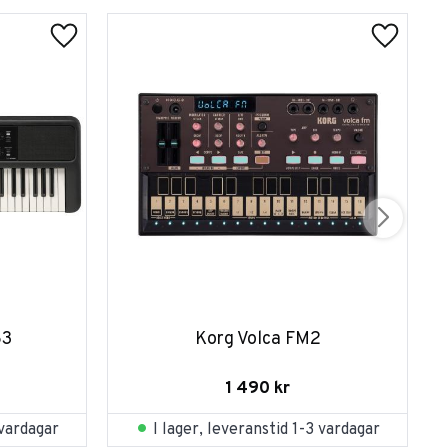
83
Korg Volca FM2
1 490
kr
 vardagar
I lager, leveranstid 1-3 vardagar