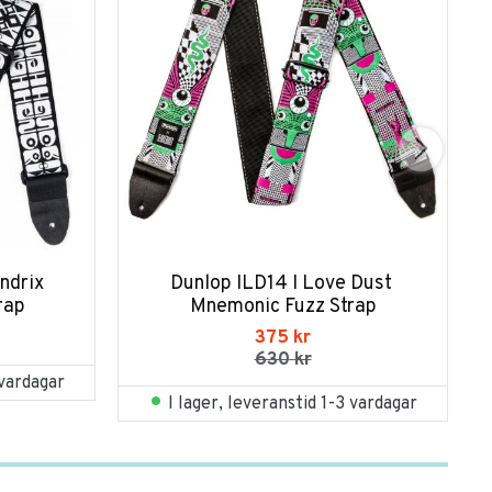
drix 
Dunlop ILD14 I Love Dust 
rap
Mnemonic Fuzz Strap
375
kr
630
kr
 vardagar
I lager, leveranstid 1-3 vardagar