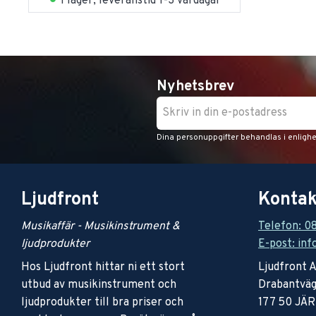
I lager, leveranstid 1-3 vardagar
Nyhetsbrev
Dina personuppgifter behandlas i enligh
Ljudfront
Kontak
Musikaffär - Musikinstrument &
Telefon: 0
ljudprodukter
E-post: inf
Hos Ljudfront hittar ni ett stort
Ljudfront 
utbud av musikinstrument och
Drabantväg
ljudprodukter till bra priser och
177 50 JÄ