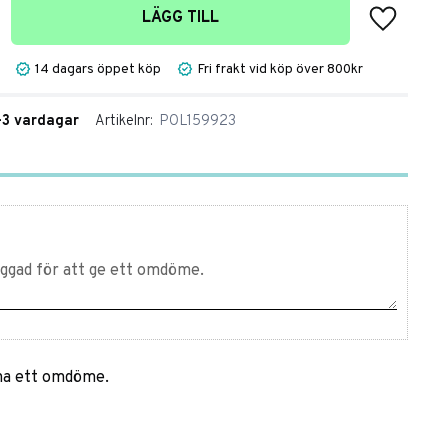
Lägg till 
LÄGG TILL
14 dagars öppet köp
Fri frakt vid köp över 800kr
1-3 vardagar
Artikelnr
POL159923
mna ett omdöme.