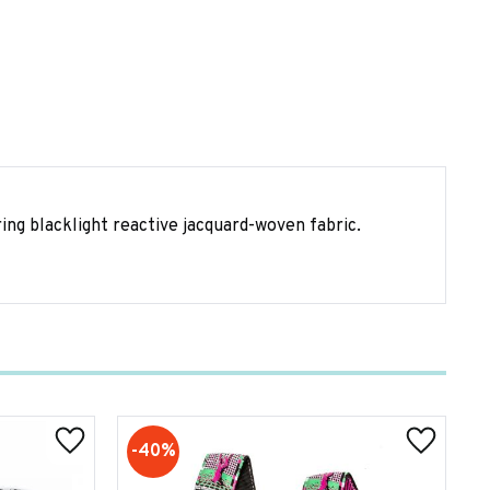
ring blacklight reactive jacquard-woven fabric.
40
%