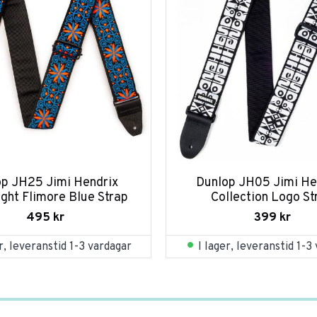
p JH25 Jimi Hendrix 
Dunlop JH05 Jimi Hen
ight Flimore Blue Strap
Collection Logo St
495
kr
399
kr
er, leveranstid 1-3 vardagar
I lager, leveranstid 1-3