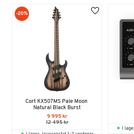
20
%
Cort KX507MS Pale Moon 
Natural Black Burst
9 995
kr
12 495
kr
I lag