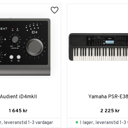
Audient iD4mkII
Yamaha PSR-E3
1 645
kr
2 225
kr
er, leveranstid 1-3 vardagar
I lager, leveranstid 1-3