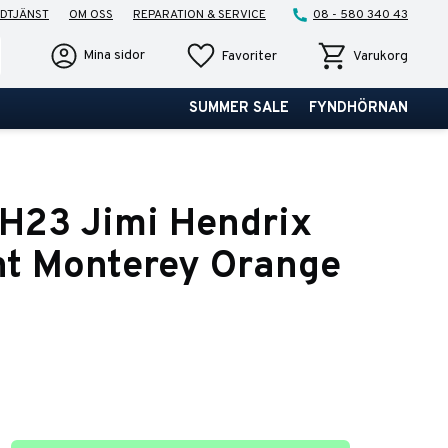
DTJÄNST
OM OSS
REPARATION & SERVICE
08 - 580 340 43
Favoriter
Kundvagn
Mina sidor
Favoriter
Varukorg
SUMMER SALE
FYNDHÖRNAN
H23 Jimi Hendrix
ht Monterey Orange