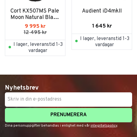
Cort KX507MS Pale 
Audient iD4mkII
Moon Natural Black 
Burst
1 645
kr
9 995
kr
12 495
kr
I lager, leveranstid 1-3
I lager, leveranstid 1-3
vardagar
vardagar
Nyhetsbrev
PRENUMERERA
Dina personuppgifter behandlas i enlighet med vår
integritetspolicy
.