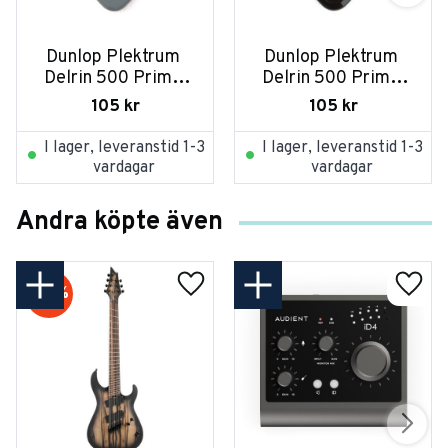
Dunlop Plektrum 
Dunlop Plektrum 
Delrin 500 Prime 
Delrin 500 Prime 
Grip 0,71 450P071 - 
Grip 2,00 450P200 
105
kr
105
kr
12/PLYPK
- 12/PLYPK
I lager, leveranstid 1-3
I lager, leveranstid 1-3
vardagar
vardagar
Andra köpte även
20
%