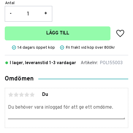
Antal
-
+
Lägg t
LÄGG TILL
14 dagars öppet köp
Fri frakt vid köp över 800kr
I lager, leveranstid 1-3 vardagar
Artikelnr
POL155003
Omdömen
Du