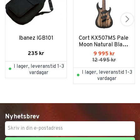
Ibanez IGB101
Cort KX507MS Pale 
Moon Natural Black 
Burst
235
kr
9 995
kr
12 495
kr
I lager, leveranstid 1-3
I lager, leveranstid 1-3
vardagar
vardagar
Nyhetsbrev