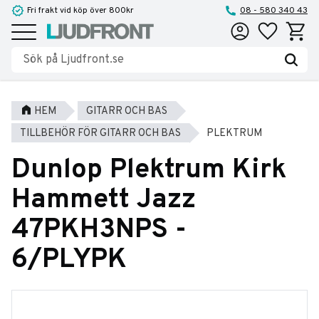
Fri frakt vid köp över 800kr
08 - 580 340 43
Favoriter
Kundva
Meny
HEM
GITARR OCH BAS
TILLBEHÖR FÖR GITARR OCH BAS
PLEKTRUM
Dunlop Plektrum Kirk
Hammett Jazz
47PKH3NPS -
6/PLYPK