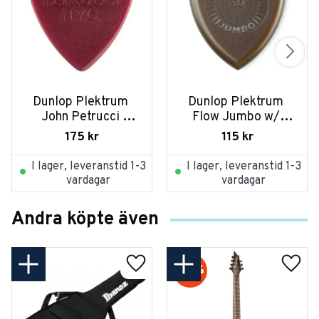
Dunlop Plektrum 
Dunlop Plektrum 
John Petrucci 
Flow Jumbo w/ 
Primetone 
Grip 3,0 547P300 - 
175
kr
115
kr
518PJPRD - 
3/PLYPK
3/PLYPK
I lager, leveranstid 1-3
I lager, leveranstid 1-3
vardagar
vardagar
Andra köpte även
20
%