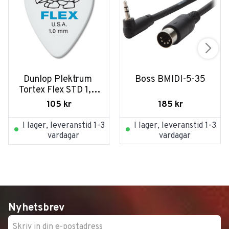
Dunlop Plektrum 
Boss BMIDI-5-35
Tortex Flex STD 1,0 
428P - 12/PLYPK
185
kr
105
kr
I lager, leveranstid 1-3
I lager, leveranstid 1-3
vardagar
vardagar
Nyhetsbrev