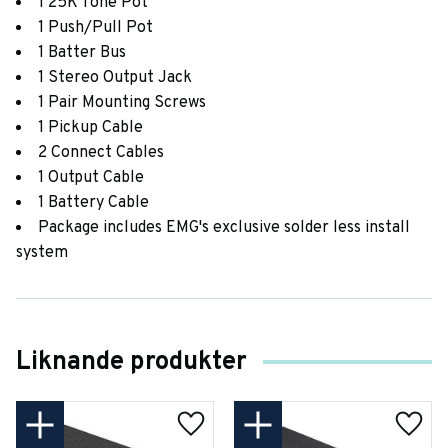
1 25K Tone Pot
1 Push/Pull Pot
1 Batter Bus
1 Stereo Output Jack
1 Pair Mounting Screws
1 Pickup Cable
2 Connect Cables
1 Output Cable
1 Battery Cable
Package includes EMG's exclusive solder less install
system
Liknande produkter