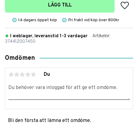
Lägg t
LÄGG TILL
14 dagars öppet köp
Fri frakt vid köp över 800kr
I weblager, leveranstid 1-3 vardagar
Artikelnr
374412007450
Omdömen
Du
Bli den första att lämna ett omdöme.