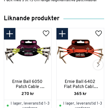
Pack med 3 st 15 cm långa högkvalitativa patchkablar
Liknande produkter
Ernie Ball 6050 
Ernie Ball 6402 
Patch Cable 
Flat Patch Cable 
Vinklad-Vinklad 
Vinklad-Vinklad 
270
kr
365
kr
15cm - Svart 3-pack
15cm - Röd 3-pack
I lager, leveranstid 1-3
I lager, leveranstid 1-3