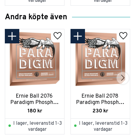
vardagar
vardagar
Andra köpte även
Ernie Ball 2076 
Ernie Ball 2078 
Paradigm Phosphor 
Paradigm Phosphor 
Bronze 012-054
Bronze 011-052
180
kr
230
kr
I lager, leveranstid 1-3
I lager, leveranstid 1-3
vardagar
vardagar