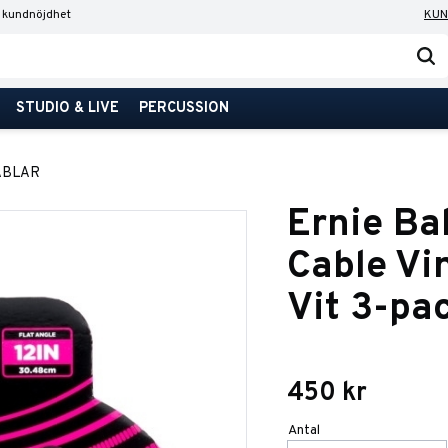
 kundnöjdhet
KUN
STUDIO & LIVE
PERCUSSION
ABLAR
Ernie Ba
Cable Vi
Vit 3-pa
450
kr
Antal