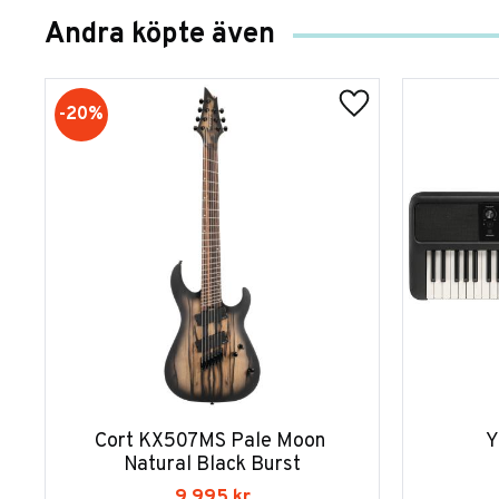
Andra köpte även
20
%
Cort KX507MS Pale Moon 
Y
Natural Black Burst
9 995
kr