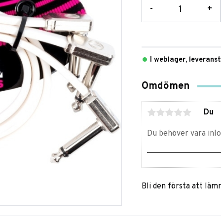
-
+
I weblager, leverans
Omdömen
Du
Bli den första att lä