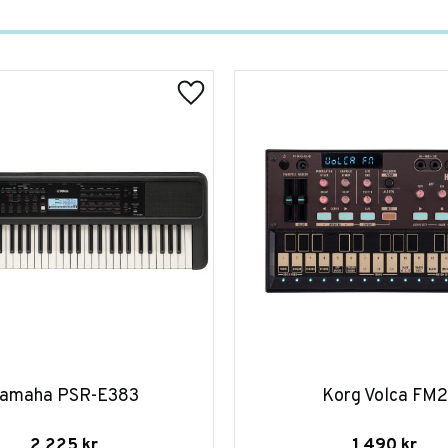
amaha PSR-E383
Korg Volca FM2
2 225
kr
1 490
kr