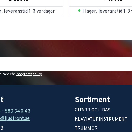
er, leveranstid 1-3 vardagar
I lager, leveranstid 1-3
et med vår
integritetspolicy
.
t
Sortiment
GITARR OCH BAS
8 - 580 340 43
o@ljudfront.se
KLAVIATURINSTRUMENT
AB
TRUMMOR