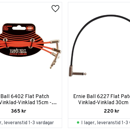
 Ball 6402 Flat Patch 
Ernie Ball 6227 Flat Pat
Vinklad-Vinklad 15cm - 
Vinklad-Vinklad 30cm 
Röd 3-pack
365
kr
220
kr
er, leveranstid 1-3 vardagar
I lager, leveranstid 1-3