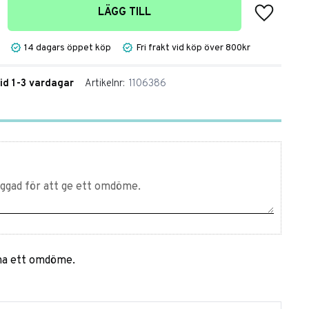
Lägg till 
LÄGG TILL
14 dagars öppet köp
Fri frakt vid köp över 800kr
tid 1-3 vardagar
Artikelnr
1106386
mna ett omdöme.