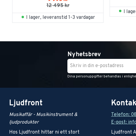
12 495
kr
I lag
I lager, leveranstid 1-3 vardagar
Nyhetsbrev
Dina personuppgifter behandlas i enligh
Ljudfront
Kontak
Musikaffär - Musikinstrument &
Telefon: 0
ljudprodukter
E-post: inf
Hos Ljudfront hittar ni ett stort
Ljudfront 