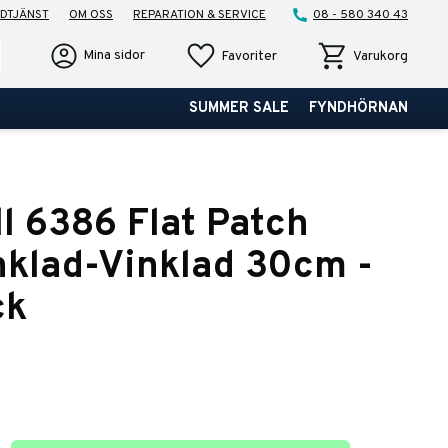
DTJÄNST
OM OSS
REPARATION & SERVICE
08 - 580 340 43
Favoriter
Kundvagn
Mina sidor
Favoriter
Varukorg
SUMMER SALE
FYNDHÖRNAN
ll 6386 Flat Patch
nklad-Vinklad 30cm -
ck