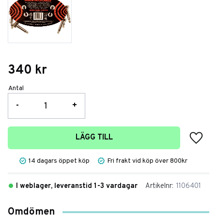
340
kr
Antal
-
+
Lägg t
LÄGG TILL
14 dagars öppet köp
Fri frakt vid köp över 800kr
I weblager, leveranstid 1-3 vardagar
Artikelnr
1106401
Omdömen