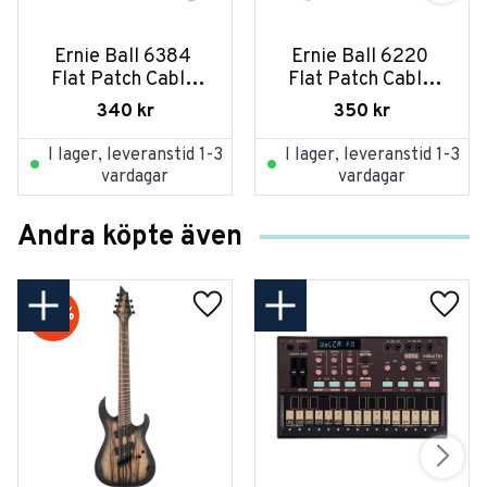
Ernie Ball 6384 
Ernie Ball 6220 
Flat Patch Cable 
Flat Patch Cable 
Vinklad-Vinklad 
Vinklad-Vinklad 
340
kr
350
kr
7,5cm - Vit 3-pack
7,5cm - Svart 3-pack
I lager, leveranstid 1-3
I lager, leveranstid 1-3
vardagar
vardagar
Andra köpte även
20
%