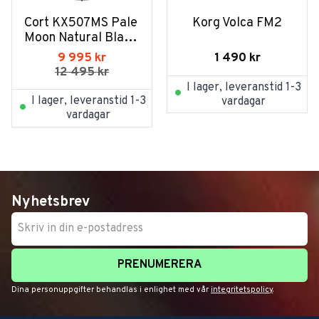
Cort KX507MS Pale 
Korg Volca FM2
Moon Natural Black 
Burst
1 490
kr
9 995
kr
12 495
kr
I lager, leveranstid 1-3
I lager, leveranstid 1-3
vardagar
vardagar
Nyhetsbrev
PRENUMERERA
Dina personuppgifter behandlas i enlighet med vår
integritetspolicy
.