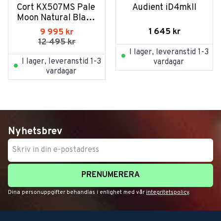
Cort KX507MS Pale 
Audient iD4mkII
Moon Natural Black 
Burst
1 645
kr
9 995
kr
12 495
kr
I lager, leveranstid 1-3
I lager, leveranstid 1-3
vardagar
vardagar
Nyhetsbrev
PRENUMERERA
Dina personuppgifter behandlas i enlighet med vår
integritetspolicy
.