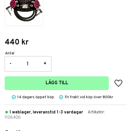
440
kr
Antal
-
+
Lägg t
LÄGG TILL
14 dagars öppet köp
Fri frakt vid köp över 800kr
I weblager, leveranstid 1-3 vardagar
Artikelnr
1106406