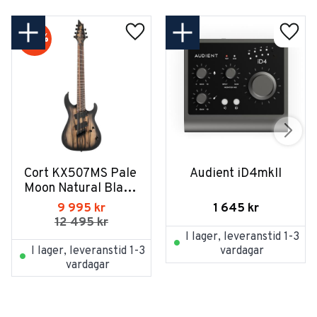
20
%
Cort KX507MS Pale 
Audient iD4mkII
Moon Natural Black 
Burst
1 645
kr
9 995
kr
12 495
kr
I lager, leveranstid 1-3
I lager, leveranstid 1-3
vardagar
vardagar