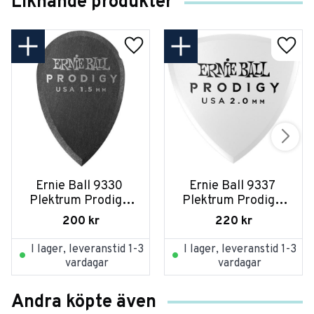
Liknande produkter
Ernie Ball 9330 
Ernie Ball 9337 
Plektrum Prodigy 
Plektrum Prodigy 
Teardrop 1,5mm 6-
Shield 2,0mm 6-
200
kr
220
kr
pack
pack
I lager, leveranstid 1-3
I lager, leveranstid 1-3
vardagar
vardagar
Andra köpte även