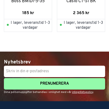
Boss BMIDI-5-35
Casio CT-S1 BK
185
kr
2 365
kr
I lager, leveranstid 1-3
I lager, leveranstid 1-3
vardagar
vardagar
Nyhetsbrev
PRENUMERERA
Dina personuppgifter behandlas i enlighet med vår
integritetspolicy
.