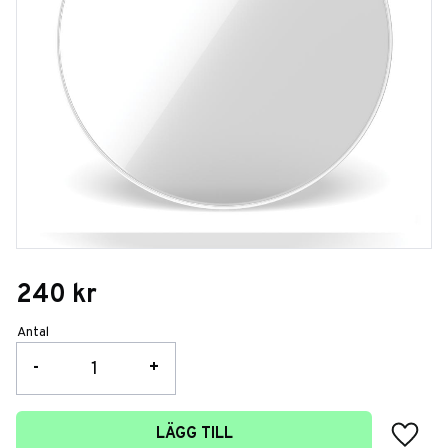
240
kr
Antal
-
+
Lägg t
LÄGG TILL