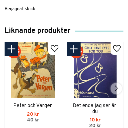
Begagnat skick.
Liknande produkter
50
%
50
%
Peter och Vargen
Det enda jag ser är 
du
20
kr
10
kr
40
kr
20
kr