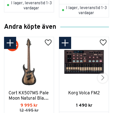
I lager, leveranstid 1-3
I lager, leveranstid 1-3
vardagar
vardagar
Andra köpte även
20
%
Cort KX507MS Pale 
Korg Volca FM2
Moon Natural Black 
Burst
1 490
kr
9 995
kr
12 495
kr