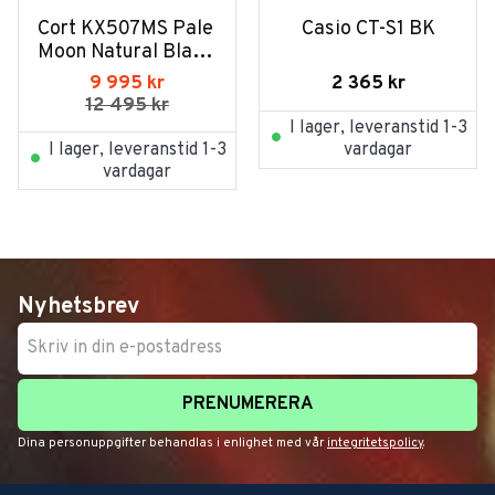
Cort KX507MS Pale 
Casio CT-S1 BK
Moon Natural Black 
Burst
2 365
kr
9 995
kr
12 495
kr
I lager, leveranstid 1-3
I lager, leveranstid 1-3
vardagar
vardagar
Nyhetsbrev
PRENUMERERA
Dina personuppgifter behandlas i enlighet med vår
integritetspolicy
.