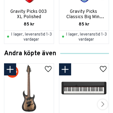
Gravity Picks 003 
Gravity Picks 
XL Polished
Classics Big Mini 
2,0 mm Polished
85
kr
85
kr
I lager, leveranstid 1-3
I lager, leveranstid 1-3
vardagar
vardagar
Andra köpte även
20
%