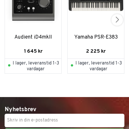
Audient iD4mkII
Yamaha PSR-E383
1 645
kr
2 225
kr
I lager, leveranstid 1-3
I lager, leveranstid 1-3
vardagar
vardagar
Nyhetsbrev