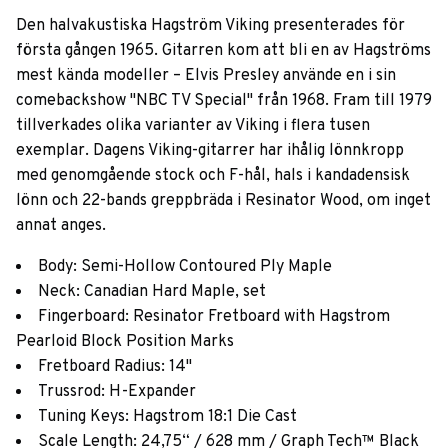
Den halvakustiska Hagström Viking presenterades för
första gången 1965. Gitarren kom att bli en av Hagströms
mest kända modeller – Elvis Presley använde en i sin
comebackshow "NBC TV Special" från 1968. Fram till 1979
tillverkades olika varianter av Viking i flera tusen
exemplar. Dagens Viking-gitarrer har ihålig lönnkropp
med genomgående stock och F-hål, hals i kandadensisk
lönn och 22-bands greppbräda i Resinator Wood, om inget
annat anges.
Body: Semi-Hollow Contoured Ply Maple
Neck: Canadian Hard Maple, set
Fingerboard: Resinator Fretboard with Hagstrom
Pearloid Block Position Marks
Fretboard Radius: 14"
Trussrod: H-Expander
Tuning Keys: Hagstrom 18:1 Die Cast
Scale Length: 24,75“ / 628 mm / Graph Tech™ Black