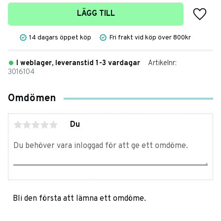
Lägg t
LÄGG TILL
14 dagars öppet köp
Fri frakt vid köp över 800kr
I weblager, leveranstid 1-3 vardagar
Artikelnr
3016104
Omdömen
Du
Bli den första att lämna ett omdöme.