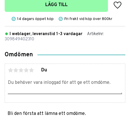
Lägg t
LÄGG TILL
14 dagars öppet köp
Fri frakt vid köp över 800kr
I weblager, leveranstid 1-3 vardagar
Artikelnr
309849402310
Omdömen
Du
Bli den första att lämna ett omdöme.