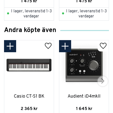
1 475
kr
1 475
kr
I lager, leveranstid 1-3
I lager, leveranstid 1-3
vardagar
vardagar
Andra köpte även
Casio CT-S1 BK
Audient iD4mkII
2 365
kr
1 645
kr